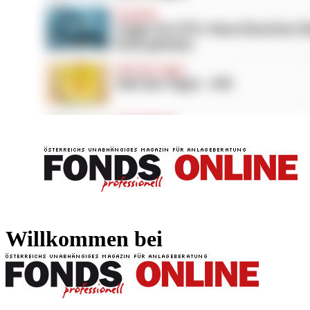
FONDS professionell
FONDS professi
Willkommen bei