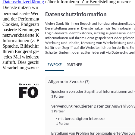
Datenschutzerklärung
näher informieren.
Zur Bereitstellung unserer
Dienste nutzen wir Technologien von
. Zwecke:
Partnern (5)
personalisierte Werbung und Inhalte, Messung von Werbeleistung
Datenschutzinformation
und der Performance von Inhalten sowie Zielgruppenforschung.
Vielen Dank für Ihren Besuch auf fondsprofessionell.at
Cookies, Endgeräte- oder ähnliche Online-Kennungen (z. B. login-
Bereitstellung unserer Dienste nutzen wir Technologien
basierte Kennungen, zufällig generierte Kennungen,
Login-basierte Identifikatoren, zufällig zugewiesene Id
netzwerkbasierte Kennungen) können zusammen mit anderen
Informationen auf Ihrem Gerät gespeichert oder gelese
Informationen (z. B. Browsertyp und Browserinformationen,
Werbung und Inhalte, Messung von Werbeleistung und d
Sprache, Bildschirmgröße, unterstützte Technologien usw.) auf
ist für den Zugriff auf die Website nicht erforderlich. S
Ihrem Endgerät gespeichert oder von dort ausgelesen werden, um es
Schalter ändern, oder später jederzeit via Datenschutzer
jedes Mal wiederzuerkennen, wenn es eine App oder einer Webseite
aufruft. Dies geschieht für einen oder mehrere der hier aufgeführten
ZWECKE
PARTNER
Verarbeitungszwecke.
Allgemein Zwecke
(7)
Speichern von oder Zugriff auf Informationen au
3 Partner
FONDS professionell
Verwendung reduzierter Daten zur Auswahl von
1 Partner
- mit berechtigtem Interesse
1 Partner
Erstellung von Profilen für personalisierte Werbu