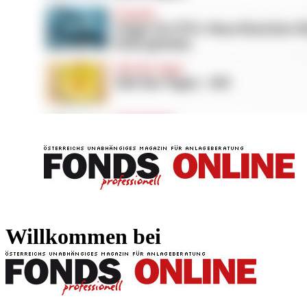
FONDS professionell
FONDS professi
Willkommen bei