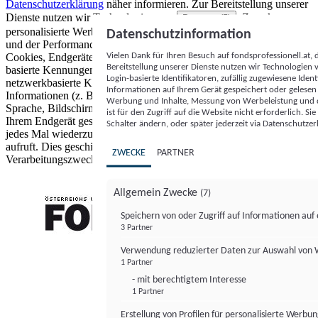
Datenschutzerklärung
näher informieren.
Zur Bereitstellung unserer
Dienste nutzen wir Technologien von
. Zwecke:
Partnern (5)
personalisierte Werbung und Inhalte, Messung von Werbeleistung
Datenschutzinformation
und der Performance von Inhalten sowie Zielgruppenforschung.
Vielen Dank für Ihren Besuch auf fondsprofessionell.at
Cookies, Endgeräte- oder ähnliche Online-Kennungen (z. B. login-
Bereitstellung unserer Dienste nutzen wir Technologien
basierte Kennungen, zufällig generierte Kennungen,
Login-basierte Identifikatoren, zufällig zugewiesene Id
netzwerkbasierte Kennungen) können zusammen mit anderen
Informationen auf Ihrem Gerät gespeichert oder gelese
Informationen (z. B. Browsertyp und Browserinformationen,
Werbung und Inhalte, Messung von Werbeleistung und d
Sprache, Bildschirmgröße, unterstützte Technologien usw.) auf
ist für den Zugriff auf die Website nicht erforderlich. S
Ihrem Endgerät gespeichert oder von dort ausgelesen werden, um es
Schalter ändern, oder später jederzeit via Datenschutzer
jedes Mal wiederzuerkennen, wenn es eine App oder einer Webseite
aufruft. Dies geschieht für einen oder mehrere der hier aufgeführten
ZWECKE
PARTNER
Verarbeitungszwecke.
Allgemein Zwecke
(7)
Speichern von oder Zugriff auf Informationen au
3 Partner
FONDS professionell
Verwendung reduzierter Daten zur Auswahl von
1 Partner
- mit berechtigtem Interesse
1 Partner
Erstellung von Profilen für personalisierte Werbu