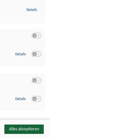
zu Identifikation von Endgeräten anhand automatisch übermittelte
Details
Switch zum Einwilligen bzw. Ablehnen der Kategorie Analyse / 
zu Google Analytics
Details
Switch zum Einwilligen bzw. Ablehnen des Dienstes Google Ana
Switch zum Einwilligen bzw. Ablehnen der Kategorie Sonstige 
zu YouTube
Details
Switch zum Einwilligen bzw. Ablehnen des Dienstes YouTube
Alles akzeptieren