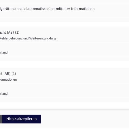
ndgeräten anhand automatisch übermittelter Informationen
icht IAB)
(1)
Fehlerbehebung und Weiterentwicklung
Irland
Impressum
Datenschutzerklärung
Datenschutzeinstellungen
ht IAB)
(1)
nformationen
Irland
ionell
Nichts akzeptieren