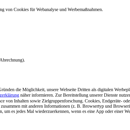
ndung von Cookies für Webanalyse und Werbemaßnahmen.
e Abrechnung).
ünden die Möglichkeit, unsere Webseite Dritten als digitalen Werbeplat
zerklärung
näher informieren.
Zur Bereitstellung unserer Dienste nutz
e von Inhalten sowie Zielgruppenforschung. Cookies, Endgeräte- ode
 zusammen mit anderen Informationen (z. B. Browsertyp und Browserin
n, um es jedes Mal wiederzuerkennen, wenn es eine App oder einer Webs