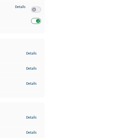
zu Entwicklung und Verbesserung der Angebote
Details
Switch zum Einwilligen bzw. Ablehnen des Dienstes Entwickl
Switch zum Einwilligen bzw. Ablehnen des Dienstes Entwicklu
zu Gewährleistung der Sicherheit, Verhinderung und Aufdeckung v
Details
zu Bereitstellung und Anzeige von Werbung und Inhalten
Details
zu Ihre Entscheidungen zum Datenschutz speichern und übermittel
Details
zu Abgleichung und Kombination von Daten aus unterschiedlichen 
Details
zu Verknüpfung verschiedener Endgeräte
Details