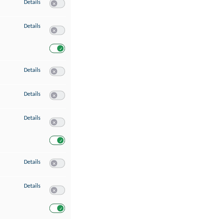
zu Speichern von oder Zugriff auf Informationen auf einem Endgerät
Details
Switch zum Einwilligen bzw. Ablehnen des Dienstes Speichern 
zu Verwendung reduzierter Daten zur Auswahl von Werbeanzeigen
Details
Switch zum Einwilligen bzw. Ablehnen des Dienstes Verwend
Switch zum Einwilligen bzw. Ablehnen des Dienstes Verwendu
zu Erstellung von Profilen für personalisierte Werbung
Details
Switch zum Einwilligen bzw. Ablehnen des Dienstes Erstellung 
zu Verwendung von Profilen zur Auswahl personalisierter Werbung
Details
Switch zum Einwilligen bzw. Ablehnen des Dienstes Verwendun
zu Messung der Werbeleistung
Details
Switch zum Einwilligen bzw. Ablehnen des Dienstes Messung 
Switch zum Einwilligen bzw. Ablehnen des Dienstes Messung d
zu Messung der Performance von Inhalten
Details
Switch zum Einwilligen bzw. Ablehnen des Dienstes Messung 
zu Analyse von Zielgruppen durch Statistiken oder Kombinationen von Dat
Details
Switch zum Einwilligen bzw. Ablehnen des Dienstes Analyse v
Switch zum Einwilligen bzw. Ablehnen des Dienstes Analyse v