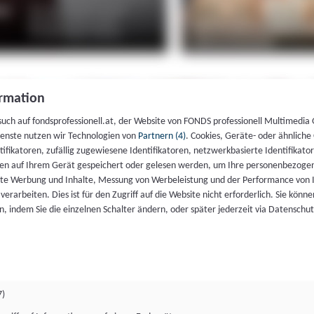
rmation
such auf fondsprofessionell.at, der Website von FONDS professionell Multimedia
ienste nutzen wir Technologien von
Partnern (4)
. Cookies, Geräte- oder ähnliche
entifikatoren, zufällig zugewiesene Identifikatoren, netzwerkbasierte Identifik
en auf Ihrem Gerät gespeichert oder gelesen werden, um Ihre personenbezogen
rte Werbung und Inhalte, Messung von Werbeleistung und der Performance von 
erarbeiten. Dies ist für den Zugriff auf die Website nicht erforderlich. Sie können
, indem Sie die einzelnen Schalter ändern, oder später jederzeit via Datenschu
7)