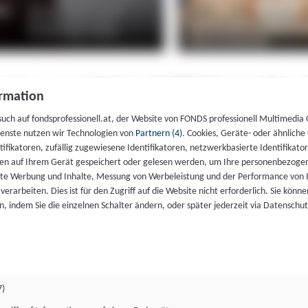
rmation
such auf fondsprofessionell.at, der Website von FONDS professionell Multimedia
ienste nutzen wir Technologien von
Partnern (4)
. Cookies, Geräte- oder ähnliche
entifikatoren, zufällig zugewiesene Identifikatoren, netzwerkbasierte Identifik
en auf Ihrem Gerät gespeichert oder gelesen werden, um Ihre personenbezogen
rte Werbung und Inhalte, Messung von Werbeleistung und der Performance von 
erarbeiten. Dies ist für den Zugriff auf die Website nicht erforderlich. Sie können
, indem Sie die einzelnen Schalter ändern, oder später jederzeit via Datenschu
7)