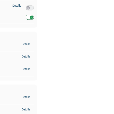
zu Entwicklung und Verbesserung der Angebote
Details
Switch zum Einwilligen bzw. Ablehnen des Dienstes Entwickl
Switch zum Einwilligen bzw. Ablehnen des Dienstes Entwicklu
zu Gewährleistung der Sicherheit, Verhinderung und Aufdeckung v
Details
zu Bereitstellung und Anzeige von Werbung und Inhalten
Details
zu Ihre Entscheidungen zum Datenschutz speichern und übermittel
Details
zu Abgleichung und Kombination von Daten aus unterschiedlichen 
Details
zu Verknüpfung verschiedener Endgeräte
Details