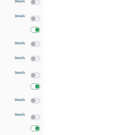
zu Speichern von oder Zugriff auf Informationen auf einem Endgerät
Details
Switch zum Einwilligen bzw. Ablehnen des Dienstes Speichern 
zu Verwendung reduzierter Daten zur Auswahl von Werbeanzeigen
Details
Switch zum Einwilligen bzw. Ablehnen des Dienstes Verwend
Switch zum Einwilligen bzw. Ablehnen des Dienstes Verwendu
zu Erstellung von Profilen für personalisierte Werbung
Details
Switch zum Einwilligen bzw. Ablehnen des Dienstes Erstellung 
zu Verwendung von Profilen zur Auswahl personalisierter Werbung
Details
Switch zum Einwilligen bzw. Ablehnen des Dienstes Verwendun
zu Messung der Werbeleistung
Details
Switch zum Einwilligen bzw. Ablehnen des Dienstes Messung 
Switch zum Einwilligen bzw. Ablehnen des Dienstes Messung d
zu Messung der Performance von Inhalten
Details
Switch zum Einwilligen bzw. Ablehnen des Dienstes Messung 
zu Analyse von Zielgruppen durch Statistiken oder Kombinationen von Dat
Details
Switch zum Einwilligen bzw. Ablehnen des Dienstes Analyse v
Switch zum Einwilligen bzw. Ablehnen des Dienstes Analyse v