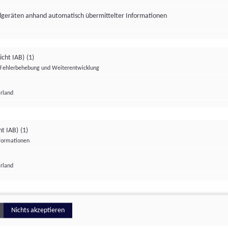
ndgeräten anhand automatisch übermittelter Informationen
icht IAB)
(1)
Fehlerbehebung und Weiterentwicklung
Irland
Impressum
Datenschutzerklärung
Datenschutzeinstellungen
ht IAB)
(1)
nformationen
Irland
ionell
Nichts akzeptieren