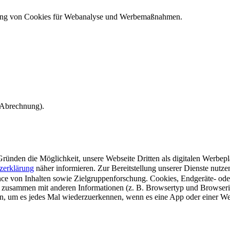
ndung von Cookies für Webanalyse und Werbemaßnahmen.
e Abrechnung).
ünden die Möglichkeit, unsere Webseite Dritten als digitalen Werbeplat
zerklärung
näher informieren.
Zur Bereitstellung unserer Dienste nutz
e von Inhalten sowie Zielgruppenforschung. Cookies, Endgeräte- ode
 zusammen mit anderen Informationen (z. B. Browsertyp und Browserin
n, um es jedes Mal wiederzuerkennen, wenn es eine App oder einer Webs