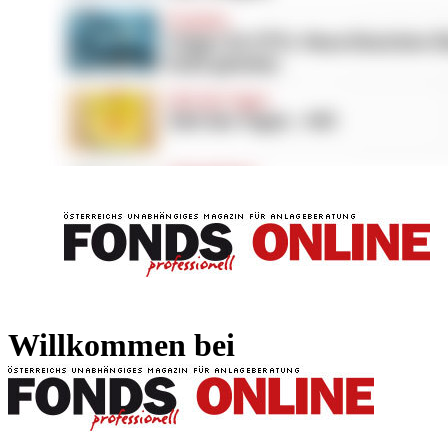
FONDS professionell
FONDS professi
Willkommen bei