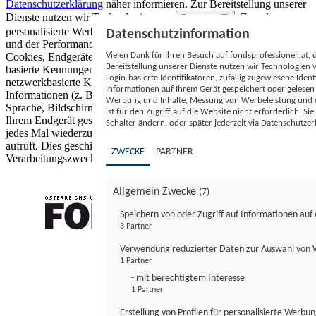
Datenschutzerklärung
näher informieren.
Zur Bereitstellung unserer
Dienste nutzen wir Technologien von
. Zwecke:
Partnern (5)
personalisierte Werbung und Inhalte, Messung von Werbeleistung
Datenschutzinformation
und der Performance von Inhalten sowie Zielgruppenforschung.
Vielen Dank für Ihren Besuch auf fondsprofessionell.at
Cookies, Endgeräte- oder ähnliche Online-Kennungen (z. B. login-
Bereitstellung unserer Dienste nutzen wir Technologien
basierte Kennungen, zufällig generierte Kennungen,
Login-basierte Identifikatoren, zufällig zugewiesene Id
netzwerkbasierte Kennungen) können zusammen mit anderen
Informationen auf Ihrem Gerät gespeichert oder gelese
Informationen (z. B. Browsertyp und Browserinformationen,
Werbung und Inhalte, Messung von Werbeleistung und d
Sprache, Bildschirmgröße, unterstützte Technologien usw.) auf
ist für den Zugriff auf die Website nicht erforderlich. S
Ihrem Endgerät gespeichert oder von dort ausgelesen werden, um es
Schalter ändern, oder später jederzeit via Datenschutzer
jedes Mal wiederzuerkennen, wenn es eine App oder einer Webseite
aufruft. Dies geschieht für einen oder mehrere der hier aufgeführten
ZWECKE
PARTNER
Verarbeitungszwecke.
Allgemein Zwecke
(7)
Speichern von oder Zugriff auf Informationen au
3 Partner
FONDS professionell
Verwendung reduzierter Daten zur Auswahl von
1 Partner
- mit berechtigtem Interesse
1 Partner
Erstellung von Profilen für personalisierte Werbu