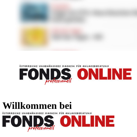
FONDS professionell
FONDS professi
Willkommen bei