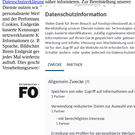
Datenschutzerklärung
näher informieren.
Zur Bereitstellung unserer
Dienste nutzen wir Technologien von
. Zwecke:
Partnern (5)
personalisierte Werbung und Inhalte, Messung von Werbeleistung
Datenschutzinformation
und der Performance von Inhalten sowie Zielgruppenforschung.
Vielen Dank für Ihren Besuch auf fondsprofessionell.at
Cookies, Endgeräte- oder ähnliche Online-Kennungen (z. B. login-
Bereitstellung unserer Dienste nutzen wir Technologien
basierte Kennungen, zufällig generierte Kennungen,
Login-basierte Identifikatoren, zufällig zugewiesene Id
netzwerkbasierte Kennungen) können zusammen mit anderen
Informationen auf Ihrem Gerät gespeichert oder gelese
Informationen (z. B. Browsertyp und Browserinformationen,
Werbung und Inhalte, Messung von Werbeleistung und d
Sprache, Bildschirmgröße, unterstützte Technologien usw.) auf
ist für den Zugriff auf die Website nicht erforderlich. S
Ihrem Endgerät gespeichert oder von dort ausgelesen werden, um es
Schalter ändern, oder später jederzeit via Datenschutzer
jedes Mal wiederzuerkennen, wenn es eine App oder einer Webseite
aufruft. Dies geschieht für einen oder mehrere der hier aufgeführten
ZWECKE
PARTNER
Verarbeitungszwecke.
Allgemein Zwecke
(7)
Speichern von oder Zugriff auf Informationen au
3 Partner
FONDS professionell
Verwendung reduzierter Daten zur Auswahl von
1 Partner
- mit berechtigtem Interesse
1 Partner
Erstellung von Profilen für personalisierte Werbu