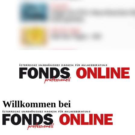
FONDS professionell
FONDS professi
Willkommen bei