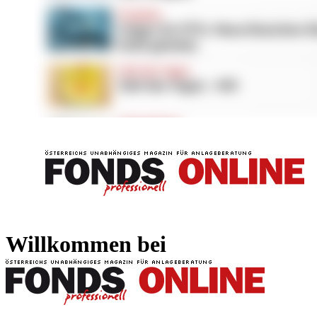
FONDS professionell
FONDS professi
Willkommen bei