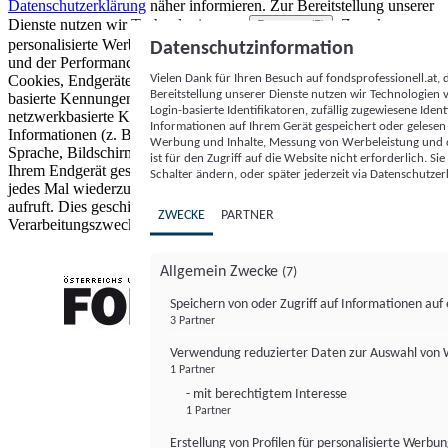
Datenschutzerklärung
näher informieren.
Zur Bereitstellung unserer
Dienste nutzen wir Technologien von
. Zwecke:
Partnern (5)
personalisierte Werbung und Inhalte, Messung von Werbeleistung
Datenschutzinformation
und der Performance von Inhalten sowie Zielgruppenforschung.
Vielen Dank für Ihren Besuch auf fondsprofessionell.at
Cookies, Endgeräte- oder ähnliche Online-Kennungen (z. B. login-
Bereitstellung unserer Dienste nutzen wir Technologien
basierte Kennungen, zufällig generierte Kennungen,
Login-basierte Identifikatoren, zufällig zugewiesene Id
netzwerkbasierte Kennungen) können zusammen mit anderen
Informationen auf Ihrem Gerät gespeichert oder gelese
Informationen (z. B. Browsertyp und Browserinformationen,
Werbung und Inhalte, Messung von Werbeleistung und d
Sprache, Bildschirmgröße, unterstützte Technologien usw.) auf
ist für den Zugriff auf die Website nicht erforderlich. S
Ihrem Endgerät gespeichert oder von dort ausgelesen werden, um es
Schalter ändern, oder später jederzeit via Datenschutzer
jedes Mal wiederzuerkennen, wenn es eine App oder einer Webseite
aufruft. Dies geschieht für einen oder mehrere der hier aufgeführten
ZWECKE
PARTNER
Verarbeitungszwecke.
Allgemein Zwecke
(7)
Speichern von oder Zugriff auf Informationen au
3 Partner
FONDS professionell
Verwendung reduzierter Daten zur Auswahl von
1 Partner
- mit berechtigtem Interesse
1 Partner
Erstellung von Profilen für personalisierte Werbu