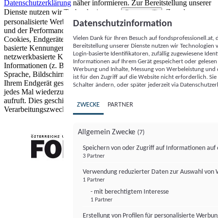
Datenschutzerklärung
näher informieren.
Zur Bereitstellung unserer
Dienste nutzen wir Technologien von
. Zwecke:
Partnern (5)
personalisierte Werbung und Inhalte, Messung von Werbeleistung
Datenschutzinformation
und der Performance von Inhalten sowie Zielgruppenforschung.
Vielen Dank für Ihren Besuch auf fondsprofessionell.at
Cookies, Endgeräte- oder ähnliche Online-Kennungen (z. B. login-
Bereitstellung unserer Dienste nutzen wir Technologien
basierte Kennungen, zufällig generierte Kennungen,
Login-basierte Identifikatoren, zufällig zugewiesene Id
netzwerkbasierte Kennungen) können zusammen mit anderen
Informationen auf Ihrem Gerät gespeichert oder gelese
Informationen (z. B. Browsertyp und Browserinformationen,
Werbung und Inhalte, Messung von Werbeleistung und d
Sprache, Bildschirmgröße, unterstützte Technologien usw.) auf
ist für den Zugriff auf die Website nicht erforderlich. S
Ihrem Endgerät gespeichert oder von dort ausgelesen werden, um es
Schalter ändern, oder später jederzeit via Datenschutzer
jedes Mal wiederzuerkennen, wenn es eine App oder einer Webseite
aufruft. Dies geschieht für einen oder mehrere der hier aufgeführten
ZWECKE
PARTNER
Verarbeitungszwecke.
Allgemein Zwecke
(7)
Speichern von oder Zugriff auf Informationen au
3 Partner
FONDS professionell
Verwendung reduzierter Daten zur Auswahl von
1 Partner
- mit berechtigtem Interesse
1 Partner
Erstellung von Profilen für personalisierte Werbu