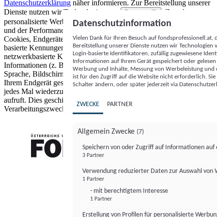
Datenschutzerklärung
näher informieren.
Zur Bereitstellung unserer
Dienste nutzen wir Technologien von
. Zwecke:
Partnern (5)
personalisierte Werbung und Inhalte, Messung von Werbeleistung
Datenschutzinformation
und der Performance von Inhalten sowie Zielgruppenforschung.
Vielen Dank für Ihren Besuch auf fondsprofessionell.at
Cookies, Endgeräte- oder ähnliche Online-Kennungen (z. B. login-
Bereitstellung unserer Dienste nutzen wir Technologien
basierte Kennungen, zufällig generierte Kennungen,
Login-basierte Identifikatoren, zufällig zugewiesene Id
netzwerkbasierte Kennungen) können zusammen mit anderen
Informationen auf Ihrem Gerät gespeichert oder gelese
Informationen (z. B. Browsertyp und Browserinformationen,
Werbung und Inhalte, Messung von Werbeleistung und d
Sprache, Bildschirmgröße, unterstützte Technologien usw.) auf
ist für den Zugriff auf die Website nicht erforderlich. S
Ihrem Endgerät gespeichert oder von dort ausgelesen werden, um es
Schalter ändern, oder später jederzeit via Datenschutzer
jedes Mal wiederzuerkennen, wenn es eine App oder einer Webseite
aufruft. Dies geschieht für einen oder mehrere der hier aufgeführten
ZWECKE
PARTNER
Verarbeitungszwecke.
Allgemein Zwecke
(7)
Speichern von oder Zugriff auf Informationen au
3 Partner
FONDS professionell
Verwendung reduzierter Daten zur Auswahl von
1 Partner
- mit berechtigtem Interesse
1 Partner
Erstellung von Profilen für personalisierte Werbu