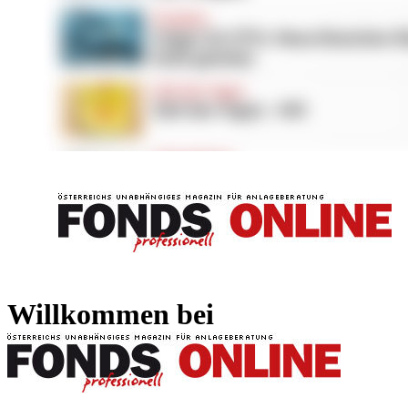
FONDS professionell
FONDS professi
Willkommen bei