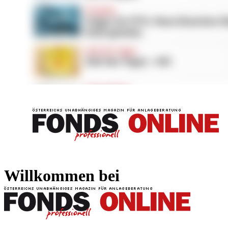
FONDS professionell
FONDS professi
Willkommen bei