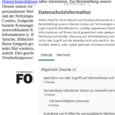
Datenschutzerklärung
näher informieren.
Zur Bereitstellung unserer
Dienste nutzen wir Technologien von
. Zwecke:
Partnern (5)
personalisierte Werbung und Inhalte, Messung von Werbeleistung
Datenschutzinformation
und der Performance von Inhalten sowie Zielgruppenforschung.
Vielen Dank für Ihren Besuch auf fondsprofessionell.at
Cookies, Endgeräte- oder ähnliche Online-Kennungen (z. B. login-
Bereitstellung unserer Dienste nutzen wir Technologien
basierte Kennungen, zufällig generierte Kennungen,
Login-basierte Identifikatoren, zufällig zugewiesene Id
netzwerkbasierte Kennungen) können zusammen mit anderen
Informationen auf Ihrem Gerät gespeichert oder gelese
Informationen (z. B. Browsertyp und Browserinformationen,
Werbung und Inhalte, Messung von Werbeleistung und d
Sprache, Bildschirmgröße, unterstützte Technologien usw.) auf
ist für den Zugriff auf die Website nicht erforderlich. S
Ihrem Endgerät gespeichert oder von dort ausgelesen werden, um es
Schalter ändern, oder später jederzeit via Datenschutzer
jedes Mal wiederzuerkennen, wenn es eine App oder einer Webseite
aufruft. Dies geschieht für einen oder mehrere der hier aufgeführten
ZWECKE
PARTNER
Verarbeitungszwecke.
Allgemein Zwecke
(7)
Speichern von oder Zugriff auf Informationen au
3 Partner
FONDS professionell
Verwendung reduzierter Daten zur Auswahl von
1 Partner
- mit berechtigtem Interesse
1 Partner
Erstellung von Profilen für personalisierte Werbu