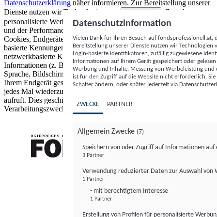
Datenschutzerklärung
näher informieren.
Zur Bereitstellung unserer
Dienste nutzen wir Technologien von
. Zwecke:
Partnern (5)
personalisierte Werbung und Inhalte, Messung von Werbeleistung
Datenschutzinformation
und der Performance von Inhalten sowie Zielgruppenforschung.
Vielen Dank für Ihren Besuch auf fondsprofessionell.at
Cookies, Endgeräte- oder ähnliche Online-Kennungen (z. B. login-
Bereitstellung unserer Dienste nutzen wir Technologien
basierte Kennungen, zufällig generierte Kennungen,
Login-basierte Identifikatoren, zufällig zugewiesene Id
netzwerkbasierte Kennungen) können zusammen mit anderen
Informationen auf Ihrem Gerät gespeichert oder gelese
Informationen (z. B. Browsertyp und Browserinformationen,
Werbung und Inhalte, Messung von Werbeleistung und d
Sprache, Bildschirmgröße, unterstützte Technologien usw.) auf
ist für den Zugriff auf die Website nicht erforderlich. S
Ihrem Endgerät gespeichert oder von dort ausgelesen werden, um es
Schalter ändern, oder später jederzeit via Datenschutzer
jedes Mal wiederzuerkennen, wenn es eine App oder einer Webseite
aufruft. Dies geschieht für einen oder mehrere der hier aufgeführten
ZWECKE
PARTNER
Verarbeitungszwecke.
Allgemein Zwecke
(7)
Speichern von oder Zugriff auf Informationen au
3 Partner
FONDS professionell
Verwendung reduzierter Daten zur Auswahl von
1 Partner
- mit berechtigtem Interesse
1 Partner
Erstellung von Profilen für personalisierte Werbu