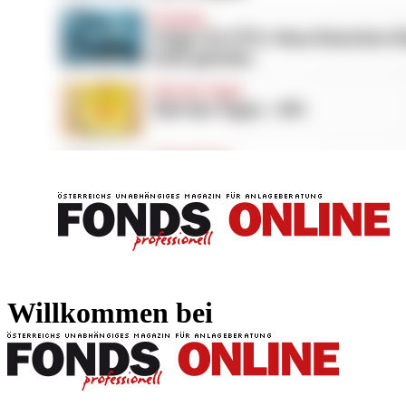
FONDS professionell
FONDS professi
Willkommen bei