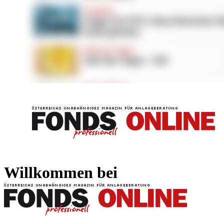
FONDS professionell
FONDS professi
Willkommen bei