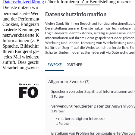
Datenschutzerklärung
näher informieren.
Zur Bereitstellung unserer
Dienste nutzen wir Technologien von
. Zwecke:
Partnern (5)
personalisierte Werbung und Inhalte, Messung von Werbeleistung
Datenschutzinformation
und der Performance von Inhalten sowie Zielgruppenforschung.
Vielen Dank für Ihren Besuch auf fondsprofessionell.at
Cookies, Endgeräte- oder ähnliche Online-Kennungen (z. B. login-
Bereitstellung unserer Dienste nutzen wir Technologien
basierte Kennungen, zufällig generierte Kennungen,
Login-basierte Identifikatoren, zufällig zugewiesene Id
netzwerkbasierte Kennungen) können zusammen mit anderen
Informationen auf Ihrem Gerät gespeichert oder gelese
Informationen (z. B. Browsertyp und Browserinformationen,
Werbung und Inhalte, Messung von Werbeleistung und d
Sprache, Bildschirmgröße, unterstützte Technologien usw.) auf
ist für den Zugriff auf die Website nicht erforderlich. S
Ihrem Endgerät gespeichert oder von dort ausgelesen werden, um es
Schalter ändern, oder später jederzeit via Datenschutzer
jedes Mal wiederzuerkennen, wenn es eine App oder einer Webseite
aufruft. Dies geschieht für einen oder mehrere der hier aufgeführten
ZWECKE
PARTNER
Verarbeitungszwecke.
Allgemein Zwecke
(7)
Speichern von oder Zugriff auf Informationen au
3 Partner
FONDS professionell
Verwendung reduzierter Daten zur Auswahl von
1 Partner
- mit berechtigtem Interesse
1 Partner
Erstellung von Profilen für personalisierte Werbu