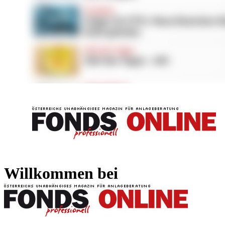
FONDS professionell
FONDS professi
Willkommen bei