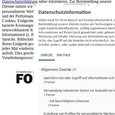
Datenschutzerklärung
näher informieren.
Zur Bereitstellung unserer
Dienste nutzen wir Technologien von
. Zwecke:
Partnern (5)
personalisierte Werbung und Inhalte, Messung von Werbeleistung
Datenschutzinformation
und der Performance von Inhalten sowie Zielgruppenforschung.
Vielen Dank für Ihren Besuch auf fondsprofessionell.at
Cookies, Endgeräte- oder ähnliche Online-Kennungen (z. B. login-
Bereitstellung unserer Dienste nutzen wir Technologien
basierte Kennungen, zufällig generierte Kennungen,
Login-basierte Identifikatoren, zufällig zugewiesene Id
netzwerkbasierte Kennungen) können zusammen mit anderen
Informationen auf Ihrem Gerät gespeichert oder gelese
Informationen (z. B. Browsertyp und Browserinformationen,
Werbung und Inhalte, Messung von Werbeleistung und d
Sprache, Bildschirmgröße, unterstützte Technologien usw.) auf
ist für den Zugriff auf die Website nicht erforderlich. S
Ihrem Endgerät gespeichert oder von dort ausgelesen werden, um es
Schalter ändern, oder später jederzeit via Datenschutzer
jedes Mal wiederzuerkennen, wenn es eine App oder einer Webseite
aufruft. Dies geschieht für einen oder mehrere der hier aufgeführten
ZWECKE
PARTNER
Verarbeitungszwecke.
Allgemein Zwecke
(7)
Speichern von oder Zugriff auf Informationen au
3 Partner
FONDS professionell
Verwendung reduzierter Daten zur Auswahl von
1 Partner
- mit berechtigtem Interesse
1 Partner
Erstellung von Profilen für personalisierte Werbu