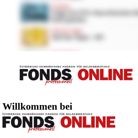
FONDS professionell
FONDS professi
Willkommen bei