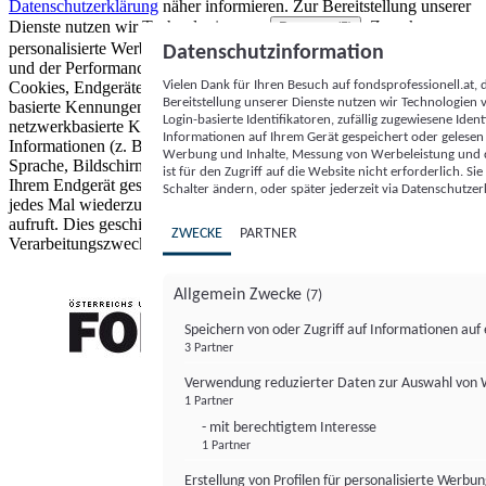
Datenschutzerklärung
näher informieren.
Zur Bereitstellung unserer
Dienste nutzen wir Technologien von
. Zwecke:
Partnern (5)
personalisierte Werbung und Inhalte, Messung von Werbeleistung
Datenschutzinformation
und der Performance von Inhalten sowie Zielgruppenforschung.
Vielen Dank für Ihren Besuch auf fondsprofessionell.at
Cookies, Endgeräte- oder ähnliche Online-Kennungen (z. B. login-
Bereitstellung unserer Dienste nutzen wir Technologien
basierte Kennungen, zufällig generierte Kennungen,
Login-basierte Identifikatoren, zufällig zugewiesene Id
netzwerkbasierte Kennungen) können zusammen mit anderen
Informationen auf Ihrem Gerät gespeichert oder gelese
Informationen (z. B. Browsertyp und Browserinformationen,
Werbung und Inhalte, Messung von Werbeleistung und d
Sprache, Bildschirmgröße, unterstützte Technologien usw.) auf
ist für den Zugriff auf die Website nicht erforderlich. S
Ihrem Endgerät gespeichert oder von dort ausgelesen werden, um es
Schalter ändern, oder später jederzeit via Datenschutzer
jedes Mal wiederzuerkennen, wenn es eine App oder einer Webseite
aufruft. Dies geschieht für einen oder mehrere der hier aufgeführten
ZWECKE
PARTNER
Verarbeitungszwecke.
Allgemein Zwecke
(7)
Speichern von oder Zugriff auf Informationen au
3 Partner
FONDS professionell
Verwendung reduzierter Daten zur Auswahl von
1 Partner
- mit berechtigtem Interesse
1 Partner
Erstellung von Profilen für personalisierte Werbu