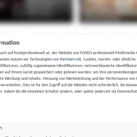
rmation
such auf fondsprofessionell.at, der Website von FONDS professionell Multimedia
ienste nutzen wir Technologien von
Partnern (4)
. Cookies, Geräte- oder ähnliche
entifikatoren, zufällig zugewiesene Identifikatoren, netzwerkbasierte Identifik
en auf Ihrem Gerät gespeichert oder gelesen werden, um Ihre personenbezogen
rte Werbung und Inhalte, Messung von Werbeleistung und der Performance von 
erarbeiten. Dies ist für den Zugriff auf die Website nicht erforderlich. Sie können
, indem Sie die einzelnen Schalter ändern, oder später jederzeit via Datenschu
7)