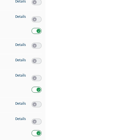
zu Speichern von oder Zugriff auf Informationen auf einem Endgerät
Details
Switch zum Einwilligen bzw. Ablehnen des Dienstes Speichern 
zu Verwendung reduzierter Daten zur Auswahl von Werbeanzeigen
Details
Switch zum Einwilligen bzw. Ablehnen des Dienstes Verwend
Switch zum Einwilligen bzw. Ablehnen des Dienstes Verwendu
zu Erstellung von Profilen für personalisierte Werbung
Details
Switch zum Einwilligen bzw. Ablehnen des Dienstes Erstellung 
zu Verwendung von Profilen zur Auswahl personalisierter Werbung
Details
Switch zum Einwilligen bzw. Ablehnen des Dienstes Verwendun
zu Messung der Werbeleistung
Details
Switch zum Einwilligen bzw. Ablehnen des Dienstes Messung 
Switch zum Einwilligen bzw. Ablehnen des Dienstes Messung d
zu Messung der Performance von Inhalten
Details
Switch zum Einwilligen bzw. Ablehnen des Dienstes Messung 
zu Analyse von Zielgruppen durch Statistiken oder Kombinationen von Dat
Details
Switch zum Einwilligen bzw. Ablehnen des Dienstes Analyse v
Switch zum Einwilligen bzw. Ablehnen des Dienstes Analyse v