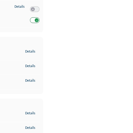
zu Entwicklung und Verbesserung der Angebote
Details
Switch zum Einwilligen bzw. Ablehnen des Dienstes Entwickl
Switch zum Einwilligen bzw. Ablehnen des Dienstes Entwicklu
zu Gewährleistung der Sicherheit, Verhinderung und Aufdeckung v
Details
zu Bereitstellung und Anzeige von Werbung und Inhalten
Details
zu Ihre Entscheidungen zum Datenschutz speichern und übermittel
Details
zu Abgleichung und Kombination von Daten aus unterschiedlichen 
Details
zu Verknüpfung verschiedener Endgeräte
Details