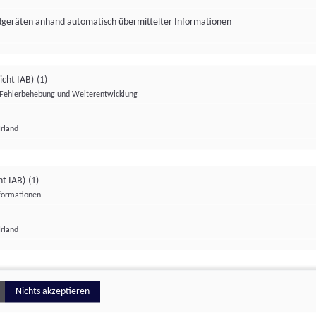
ndgeräten anhand automatisch übermittelter Informationen
icht IAB)
(1)
Fehlerbehebung und Weiterentwicklung
Irland
Impressum
Datenschutzerklärung
Datenschutzeinstellungen
ht IAB)
(1)
nformationen
Irland
ionell
Nichts akzeptieren