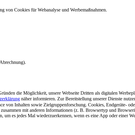
ndung von Cookies für Webanalyse und Werbemaßnahmen.
e Abrechnung).
ünden die Möglichkeit, unsere Webseite Dritten als digitalen Werbeplat
zerklärung
näher informieren.
Zur Bereitstellung unserer Dienste nutz
e von Inhalten sowie Zielgruppenforschung. Cookies, Endgeräte- ode
 zusammen mit anderen Informationen (z. B. Browsertyp und Browserin
n, um es jedes Mal wiederzuerkennen, wenn es eine App oder einer Webs