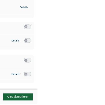
zu Identifikation von Endgeräten anhand automatisch übermittelte
Details
Switch zum Einwilligen bzw. Ablehnen der Kategorie Analyse / 
zu Google Analytics
Details
Switch zum Einwilligen bzw. Ablehnen des Dienstes Google Ana
Switch zum Einwilligen bzw. Ablehnen der Kategorie Sonstige 
zu YouTube
Details
Switch zum Einwilligen bzw. Ablehnen des Dienstes YouTube
Alles akzeptieren