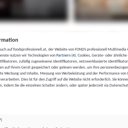
rmation
such auf fondsprofessionell.at, der Website von FONDS professionell Multimedia
ienste nutzen wir Technologien von
Partnern (4)
. Cookies, Geräte- oder ähnliche
entifikatoren, zufällig zugewiesene Identifikatoren, netzwerkbasierte Identifik
en auf Ihrem Gerät gespeichert oder gelesen werden, um Ihre personenbezogen
rte Werbung und Inhalte, Messung von Werbeleistung und der Performance von 
erarbeiten. Dies ist für den Zugriff auf die Website nicht erforderlich. Sie können
, indem Sie die einzelnen Schalter ändern, oder später jederzeit via Datenschu
7)