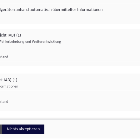
ndgeräten anhand automatisch übermittelter Informationen
icht IAB)
(1)
Fehlerbehebung und Weiterentwicklung
Irland
Impressum
Datenschutzerklärung
Datenschutzeinstellungen
ht IAB)
(1)
nformationen
Irland
ionell
Nichts akzeptieren