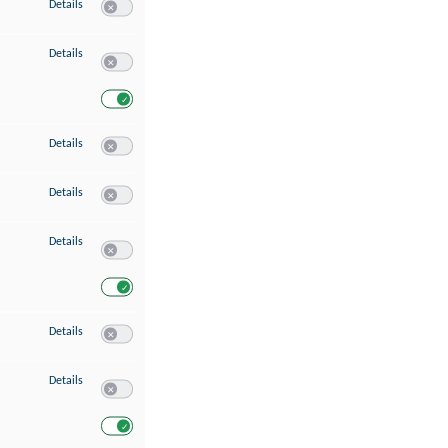
zu Speichern von oder Zugriff auf Informationen auf einem Endgerät
Details
Switch zum Einwilligen bzw. Ablehnen des Dienstes Speichern 
zu Verwendung reduzierter Daten zur Auswahl von Werbeanzeigen
Details
Switch zum Einwilligen bzw. Ablehnen des Dienstes Verwend
Switch zum Einwilligen bzw. Ablehnen des Dienstes Verwendu
zu Erstellung von Profilen für personalisierte Werbung
Details
Switch zum Einwilligen bzw. Ablehnen des Dienstes Erstellung 
zu Verwendung von Profilen zur Auswahl personalisierter Werbung
Details
Switch zum Einwilligen bzw. Ablehnen des Dienstes Verwendun
zu Messung der Werbeleistung
Details
Switch zum Einwilligen bzw. Ablehnen des Dienstes Messung 
Switch zum Einwilligen bzw. Ablehnen des Dienstes Messung d
zu Messung der Performance von Inhalten
Details
Switch zum Einwilligen bzw. Ablehnen des Dienstes Messung 
zu Analyse von Zielgruppen durch Statistiken oder Kombinationen von Dat
Details
Switch zum Einwilligen bzw. Ablehnen des Dienstes Analyse v
Switch zum Einwilligen bzw. Ablehnen des Dienstes Analyse v