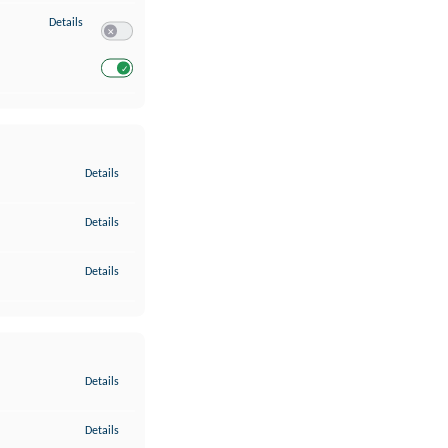
zu Entwicklung und Verbesserung der Angebote
Details
Switch zum Einwilligen bzw. Ablehnen des Dienstes Entwickl
Switch zum Einwilligen bzw. Ablehnen des Dienstes Entwicklu
zu Gewährleistung der Sicherheit, Verhinderung und Aufdeckung v
Details
zu Bereitstellung und Anzeige von Werbung und Inhalten
Details
zu Ihre Entscheidungen zum Datenschutz speichern und übermittel
Details
zu Abgleichung und Kombination von Daten aus unterschiedlichen 
Details
zu Verknüpfung verschiedener Endgeräte
Details