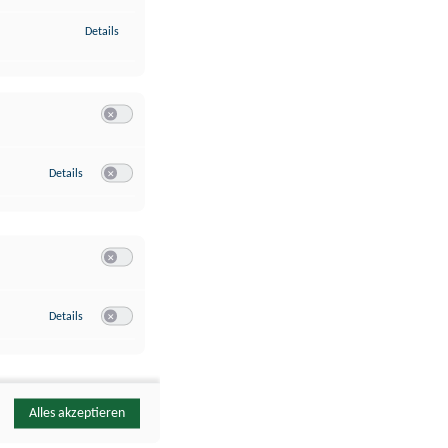
zu Identifikation von Endgeräten anhand automatisch übermittelte
Details
Switch zum Einwilligen bzw. Ablehnen der Kategorie Analyse / 
zu Google Analytics
Details
Switch zum Einwilligen bzw. Ablehnen des Dienstes Google Ana
Switch zum Einwilligen bzw. Ablehnen der Kategorie Sonstige 
zu YouTube
Details
Switch zum Einwilligen bzw. Ablehnen des Dienstes YouTube
Alles akzeptieren