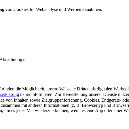
ndung von Cookies für Webanalyse und Werbemaßnahmen.
e Abrechnung).
ünden die Möglichkeit, unsere Webseite Dritten als digitalen Werbeplat
zerklärung
näher informieren.
Zur Bereitstellung unserer Dienste nutz
e von Inhalten sowie Zielgruppenforschung. Cookies, Endgeräte- ode
 zusammen mit anderen Informationen (z. B. Browsertyp und Browserin
n, um es jedes Mal wiederzuerkennen, wenn es eine App oder einer Webs