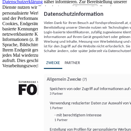
Datenschutzerklärung
näher informieren.
Zur Bereitstellung unserer
Dienste nutzen wir Technologien von
. Zwecke:
Partnern (5)
personalisierte Werbung und Inhalte, Messung von Werbeleistung
Datenschutzinformation
und der Performance von Inhalten sowie Zielgruppenforschung.
Vielen Dank für Ihren Besuch auf fondsprofessionell.at
Cookies, Endgeräte- oder ähnliche Online-Kennungen (z. B. login-
Bereitstellung unserer Dienste nutzen wir Technologien
basierte Kennungen, zufällig generierte Kennungen,
Login-basierte Identifikatoren, zufällig zugewiesene Id
netzwerkbasierte Kennungen) können zusammen mit anderen
Informationen auf Ihrem Gerät gespeichert oder gelese
Informationen (z. B. Browsertyp und Browserinformationen,
Werbung und Inhalte, Messung von Werbeleistung und d
Sprache, Bildschirmgröße, unterstützte Technologien usw.) auf
ist für den Zugriff auf die Website nicht erforderlich. S
Ihrem Endgerät gespeichert oder von dort ausgelesen werden, um es
Schalter ändern, oder später jederzeit via Datenschutzer
jedes Mal wiederzuerkennen, wenn es eine App oder einer Webseite
aufruft. Dies geschieht für einen oder mehrere der hier aufgeführten
ZWECKE
PARTNER
Verarbeitungszwecke.
Allgemein Zwecke
(7)
Speichern von oder Zugriff auf Informationen au
3 Partner
FONDS professionell
Verwendung reduzierter Daten zur Auswahl von
1 Partner
- mit berechtigtem Interesse
1 Partner
Erstellung von Profilen für personalisierte Werbu