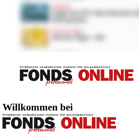
FONDS professionell
FONDS professi
Willkommen bei