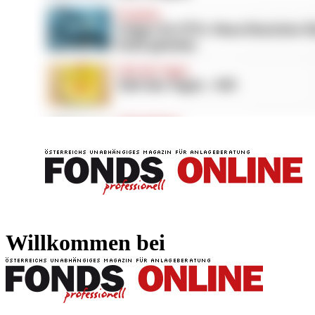
FONDS professionell
FONDS professi
Willkommen bei