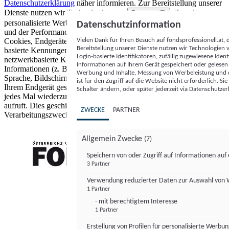
Datenschutzerklärung
näher informieren.
Zur Bereitstellung unserer
Dienste nutzen wir Technologien von
. Zwecke:
Partnern (5)
personalisierte Werbung und Inhalte, Messung von Werbeleistung
Datenschutzinformation
und der Performance von Inhalten sowie Zielgruppenforschung.
Vielen Dank für Ihren Besuch auf fondsprofessionell.at
Cookies, Endgeräte- oder ähnliche Online-Kennungen (z. B. login-
Bereitstellung unserer Dienste nutzen wir Technologien
basierte Kennungen, zufällig generierte Kennungen,
Login-basierte Identifikatoren, zufällig zugewiesene Id
netzwerkbasierte Kennungen) können zusammen mit anderen
Informationen auf Ihrem Gerät gespeichert oder gelese
Informationen (z. B. Browsertyp und Browserinformationen,
Werbung und Inhalte, Messung von Werbeleistung und d
Sprache, Bildschirmgröße, unterstützte Technologien usw.) auf
ist für den Zugriff auf die Website nicht erforderlich. S
Ihrem Endgerät gespeichert oder von dort ausgelesen werden, um es
Schalter ändern, oder später jederzeit via Datenschutzer
jedes Mal wiederzuerkennen, wenn es eine App oder einer Webseite
aufruft. Dies geschieht für einen oder mehrere der hier aufgeführten
ZWECKE
PARTNER
Verarbeitungszwecke.
Allgemein Zwecke
(7)
Speichern von oder Zugriff auf Informationen au
3 Partner
FONDS professionell
Verwendung reduzierter Daten zur Auswahl von
1 Partner
- mit berechtigtem Interesse
1 Partner
Erstellung von Profilen für personalisierte Werbu