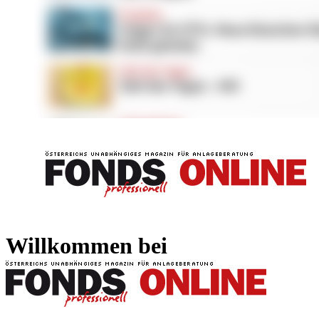
FONDS professionell
FONDS professi
Willkommen bei