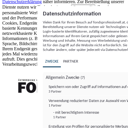
Datenschutzerklärung
näher informieren.
Zur Bereitstellung unserer
Dienste nutzen wir Technologien von
. Zwecke:
Partnern (5)
personalisierte Werbung und Inhalte, Messung von Werbeleistung
Datenschutzinformation
und der Performance von Inhalten sowie Zielgruppenforschung.
Vielen Dank für Ihren Besuch auf fondsprofessionell.at
Cookies, Endgeräte- oder ähnliche Online-Kennungen (z. B. login-
Bereitstellung unserer Dienste nutzen wir Technologien
basierte Kennungen, zufällig generierte Kennungen,
Login-basierte Identifikatoren, zufällig zugewiesene Id
netzwerkbasierte Kennungen) können zusammen mit anderen
Informationen auf Ihrem Gerät gespeichert oder gelese
Informationen (z. B. Browsertyp und Browserinformationen,
Werbung und Inhalte, Messung von Werbeleistung und d
Sprache, Bildschirmgröße, unterstützte Technologien usw.) auf
ist für den Zugriff auf die Website nicht erforderlich. S
Ihrem Endgerät gespeichert oder von dort ausgelesen werden, um es
Schalter ändern, oder später jederzeit via Datenschutzer
jedes Mal wiederzuerkennen, wenn es eine App oder einer Webseite
aufruft. Dies geschieht für einen oder mehrere der hier aufgeführten
ZWECKE
PARTNER
Verarbeitungszwecke.
Allgemein Zwecke
(7)
Speichern von oder Zugriff auf Informationen au
3 Partner
FONDS professionell
Verwendung reduzierter Daten zur Auswahl von
1 Partner
- mit berechtigtem Interesse
1 Partner
Erstellung von Profilen für personalisierte Werbu