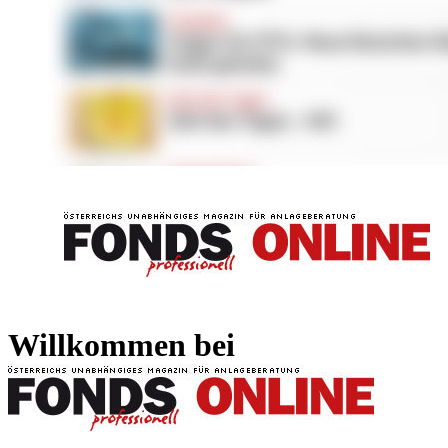
FONDS professionell
FONDS professi
Willkommen bei