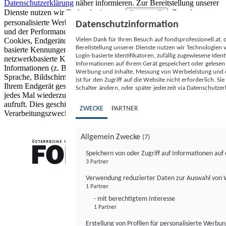
Datenschutzerklärung
näher informieren.
Zur Bereitstellung unserer
Dienste nutzen wir Technologien von
. Zwecke:
Partnern (5)
personalisierte Werbung und Inhalte, Messung von Werbeleistung
Datenschutzinformation
und der Performance von Inhalten sowie Zielgruppenforschung.
Vielen Dank für Ihren Besuch auf fondsprofessionell.at
Cookies, Endgeräte- oder ähnliche Online-Kennungen (z. B. login-
Bereitstellung unserer Dienste nutzen wir Technologien
basierte Kennungen, zufällig generierte Kennungen,
Login-basierte Identifikatoren, zufällig zugewiesene Id
netzwerkbasierte Kennungen) können zusammen mit anderen
Informationen auf Ihrem Gerät gespeichert oder gelese
Informationen (z. B. Browsertyp und Browserinformationen,
Werbung und Inhalte, Messung von Werbeleistung und d
Sprache, Bildschirmgröße, unterstützte Technologien usw.) auf
ist für den Zugriff auf die Website nicht erforderlich. S
Ihrem Endgerät gespeichert oder von dort ausgelesen werden, um es
Schalter ändern, oder später jederzeit via Datenschutzer
jedes Mal wiederzuerkennen, wenn es eine App oder einer Webseite
aufruft. Dies geschieht für einen oder mehrere der hier aufgeführten
ZWECKE
PARTNER
Verarbeitungszwecke.
Allgemein Zwecke
(7)
Speichern von oder Zugriff auf Informationen au
3 Partner
FONDS professionell
Verwendung reduzierter Daten zur Auswahl von
1 Partner
- mit berechtigtem Interesse
1 Partner
Erstellung von Profilen für personalisierte Werbu