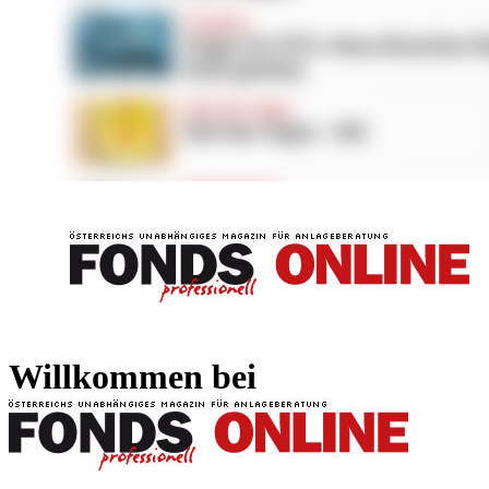
FONDS professionell
FONDS professi
Willkommen bei