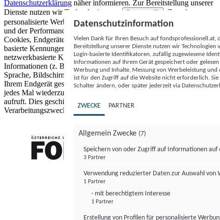
Datenschutzerklärung
näher informieren.
Zur Bereitstellung unserer
Dienste nutzen wir Technologien von
. Zwecke:
Partnern (5)
personalisierte Werbung und Inhalte, Messung von Werbeleistung
Datenschutzinformation
und der Performance von Inhalten sowie Zielgruppenforschung.
Vielen Dank für Ihren Besuch auf fondsprofessionell.at
Cookies, Endgeräte- oder ähnliche Online-Kennungen (z. B. login-
Bereitstellung unserer Dienste nutzen wir Technologien
basierte Kennungen, zufällig generierte Kennungen,
Login-basierte Identifikatoren, zufällig zugewiesene Id
netzwerkbasierte Kennungen) können zusammen mit anderen
Informationen auf Ihrem Gerät gespeichert oder gelese
Informationen (z. B. Browsertyp und Browserinformationen,
Werbung und Inhalte, Messung von Werbeleistung und d
Sprache, Bildschirmgröße, unterstützte Technologien usw.) auf
ist für den Zugriff auf die Website nicht erforderlich. S
Ihrem Endgerät gespeichert oder von dort ausgelesen werden, um es
Schalter ändern, oder später jederzeit via Datenschutzer
jedes Mal wiederzuerkennen, wenn es eine App oder einer Webseite
aufruft. Dies geschieht für einen oder mehrere der hier aufgeführten
ZWECKE
PARTNER
Verarbeitungszwecke.
Allgemein Zwecke
(7)
Speichern von oder Zugriff auf Informationen au
3 Partner
FONDS professionell
Verwendung reduzierter Daten zur Auswahl von
1 Partner
- mit berechtigtem Interesse
1 Partner
Erstellung von Profilen für personalisierte Werbu