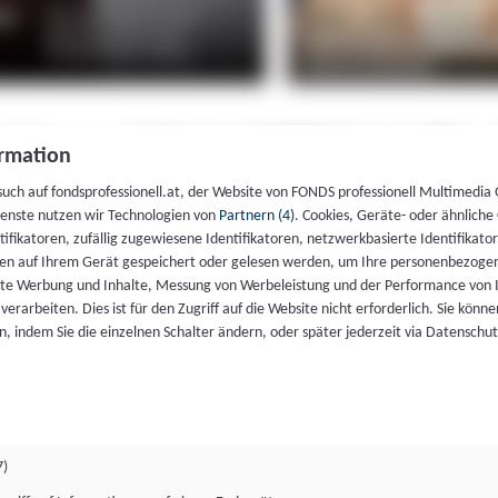
rmation
such auf fondsprofessionell.at, der Website von FONDS professionell Multimedia
ienste nutzen wir Technologien von
Partnern (4)
. Cookies, Geräte- oder ähnliche
entifikatoren, zufällig zugewiesene Identifikatoren, netzwerkbasierte Identifik
en auf Ihrem Gerät gespeichert oder gelesen werden, um Ihre personenbezogen
rte Werbung und Inhalte, Messung von Werbeleistung und der Performance von 
erarbeiten. Dies ist für den Zugriff auf die Website nicht erforderlich. Sie können
, indem Sie die einzelnen Schalter ändern, oder später jederzeit via Datenschu
7)