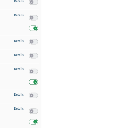
zu Speichern von oder Zugriff auf Informationen auf einem Endgerät
Details
Switch zum Einwilligen bzw. Ablehnen des Dienstes Speichern 
zu Verwendung reduzierter Daten zur Auswahl von Werbeanzeigen
Details
Switch zum Einwilligen bzw. Ablehnen des Dienstes Verwend
Switch zum Einwilligen bzw. Ablehnen des Dienstes Verwendu
zu Erstellung von Profilen für personalisierte Werbung
Details
Switch zum Einwilligen bzw. Ablehnen des Dienstes Erstellung 
zu Verwendung von Profilen zur Auswahl personalisierter Werbung
Details
Switch zum Einwilligen bzw. Ablehnen des Dienstes Verwendun
zu Messung der Werbeleistung
Details
Switch zum Einwilligen bzw. Ablehnen des Dienstes Messung 
Switch zum Einwilligen bzw. Ablehnen des Dienstes Messung d
zu Messung der Performance von Inhalten
Details
Switch zum Einwilligen bzw. Ablehnen des Dienstes Messung 
zu Analyse von Zielgruppen durch Statistiken oder Kombinationen von Dat
Details
Switch zum Einwilligen bzw. Ablehnen des Dienstes Analyse v
Switch zum Einwilligen bzw. Ablehnen des Dienstes Analyse v