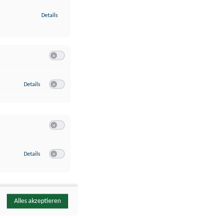
zu Identifikation von Endgeräten anhand automatisch übermittelte
Details
Switch zum Einwilligen bzw. Ablehnen der Kategorie Analyse / 
zu Google Analytics
Details
Switch zum Einwilligen bzw. Ablehnen des Dienstes Google Ana
Switch zum Einwilligen bzw. Ablehnen der Kategorie Sonstige 
zu YouTube
Details
Switch zum Einwilligen bzw. Ablehnen des Dienstes YouTube
Alles akzeptieren