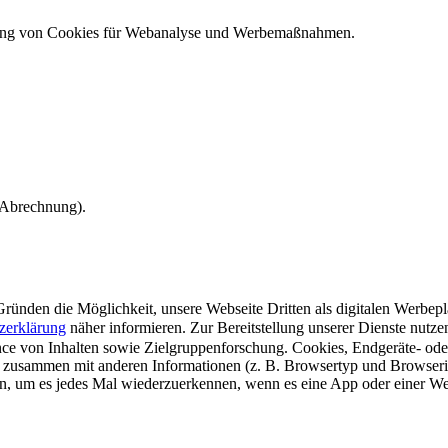
ndung von Cookies für Webanalyse und Werbemaßnahmen.
e Abrechnung).
ünden die Möglichkeit, unsere Webseite Dritten als digitalen Werbeplat
zerklärung
näher informieren.
Zur Bereitstellung unserer Dienste nutz
e von Inhalten sowie Zielgruppenforschung. Cookies, Endgeräte- ode
 zusammen mit anderen Informationen (z. B. Browsertyp und Browserin
n, um es jedes Mal wiederzuerkennen, wenn es eine App oder einer Webs