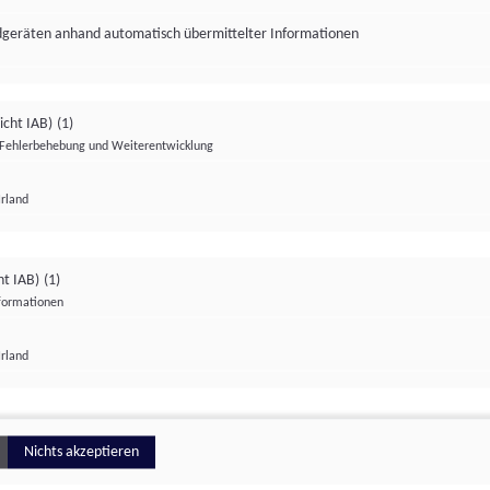
ndgeräten anhand automatisch übermittelter Informationen
icht IAB)
(1)
Fehlerbehebung und Weiterentwicklung
Irland
Impressum
Datenschutzerklärung
Datenschutzeinstellungen
ht IAB)
(1)
nformationen
Irland
ionell
Nichts akzeptieren