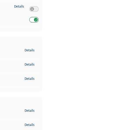
zu Entwicklung und Verbesserung der Angebote
Details
Switch zum Einwilligen bzw. Ablehnen des Dienstes Entwickl
Switch zum Einwilligen bzw. Ablehnen des Dienstes Entwicklu
zu Gewährleistung der Sicherheit, Verhinderung und Aufdeckung v
Details
zu Bereitstellung und Anzeige von Werbung und Inhalten
Details
zu Ihre Entscheidungen zum Datenschutz speichern und übermittel
Details
zu Abgleichung und Kombination von Daten aus unterschiedlichen 
Details
zu Verknüpfung verschiedener Endgeräte
Details