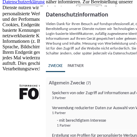
Datenschutzerklärung
näher informieren.
Zur Bereitstellung unserer
Dienste nutzen wir Technologien von
. Zwecke:
Partnern (5)
personalisierte Werbung und Inhalte, Messung von Werbeleistung
Datenschutzinformation
und der Performance von Inhalten sowie Zielgruppenforschung.
Vielen Dank für Ihren Besuch auf fondsprofessionell.at
Cookies, Endgeräte- oder ähnliche Online-Kennungen (z. B. login-
Bereitstellung unserer Dienste nutzen wir Technologien
basierte Kennungen, zufällig generierte Kennungen,
Login-basierte Identifikatoren, zufällig zugewiesene Id
netzwerkbasierte Kennungen) können zusammen mit anderen
Informationen auf Ihrem Gerät gespeichert oder gelese
Informationen (z. B. Browsertyp und Browserinformationen,
Werbung und Inhalte, Messung von Werbeleistung und d
Sprache, Bildschirmgröße, unterstützte Technologien usw.) auf
ist für den Zugriff auf die Website nicht erforderlich. S
Ihrem Endgerät gespeichert oder von dort ausgelesen werden, um es
Schalter ändern, oder später jederzeit via Datenschutzer
jedes Mal wiederzuerkennen, wenn es eine App oder einer Webseite
aufruft. Dies geschieht für einen oder mehrere der hier aufgeführten
ZWECKE
PARTNER
Verarbeitungszwecke.
Allgemein Zwecke
(7)
Speichern von oder Zugriff auf Informationen au
3 Partner
FONDS professionell
Verwendung reduzierter Daten zur Auswahl von
1 Partner
- mit berechtigtem Interesse
1 Partner
Erstellung von Profilen für personalisierte Werbu