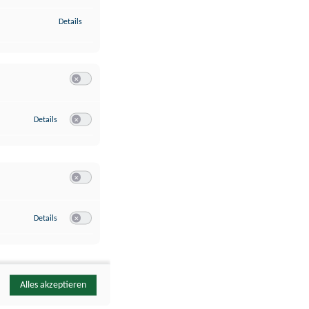
zu Identifikation von Endgeräten anhand automatisch übermittelte
Details
Switch zum Einwilligen bzw. Ablehnen der Kategorie Analyse / 
zu Google Analytics
Details
Switch zum Einwilligen bzw. Ablehnen des Dienstes Google Ana
Switch zum Einwilligen bzw. Ablehnen der Kategorie Sonstige 
zu YouTube
Details
Switch zum Einwilligen bzw. Ablehnen des Dienstes YouTube
Alles akzeptieren