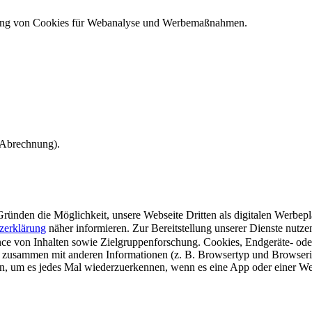
ndung von Cookies für Webanalyse und Werbemaßnahmen.
e Abrechnung).
ünden die Möglichkeit, unsere Webseite Dritten als digitalen Werbeplat
zerklärung
näher informieren.
Zur Bereitstellung unserer Dienste nutz
e von Inhalten sowie Zielgruppenforschung. Cookies, Endgeräte- ode
 zusammen mit anderen Informationen (z. B. Browsertyp und Browserin
n, um es jedes Mal wiederzuerkennen, wenn es eine App oder einer Webs