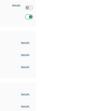
zu Entwicklung und Verbesserung der Angebote
Details
Switch zum Einwilligen bzw. Ablehnen des Dienstes Entwickl
Switch zum Einwilligen bzw. Ablehnen des Dienstes Entwicklu
zu Gewährleistung der Sicherheit, Verhinderung und Aufdeckung v
Details
zu Bereitstellung und Anzeige von Werbung und Inhalten
Details
zu Ihre Entscheidungen zum Datenschutz speichern und übermittel
Details
zu Abgleichung und Kombination von Daten aus unterschiedlichen 
Details
zu Verknüpfung verschiedener Endgeräte
Details