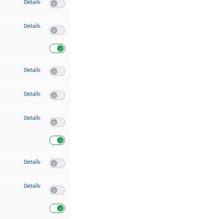
zu Speichern von oder Zugriff auf Informationen auf einem Endgerät
Details
Switch zum Einwilligen bzw. Ablehnen des Dienstes Speichern 
zu Verwendung reduzierter Daten zur Auswahl von Werbeanzeigen
Details
Switch zum Einwilligen bzw. Ablehnen des Dienstes Verwend
Switch zum Einwilligen bzw. Ablehnen des Dienstes Verwendu
zu Erstellung von Profilen für personalisierte Werbung
Details
Switch zum Einwilligen bzw. Ablehnen des Dienstes Erstellung 
zu Verwendung von Profilen zur Auswahl personalisierter Werbung
Details
Switch zum Einwilligen bzw. Ablehnen des Dienstes Verwendun
zu Messung der Werbeleistung
Details
Switch zum Einwilligen bzw. Ablehnen des Dienstes Messung 
Switch zum Einwilligen bzw. Ablehnen des Dienstes Messung d
zu Messung der Performance von Inhalten
Details
Switch zum Einwilligen bzw. Ablehnen des Dienstes Messung 
zu Analyse von Zielgruppen durch Statistiken oder Kombinationen von Dat
Details
Switch zum Einwilligen bzw. Ablehnen des Dienstes Analyse v
Switch zum Einwilligen bzw. Ablehnen des Dienstes Analyse v