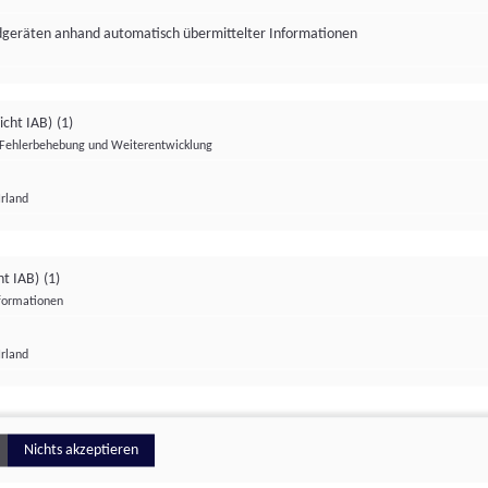
ndgeräten anhand automatisch übermittelter Informationen
icht IAB)
(1)
Fehlerbehebung und Weiterentwicklung
Irland
Impressum
Datenschutzerklärung
Datenschutzeinstellungen
ht IAB)
(1)
nformationen
Irland
ionell
Nichts akzeptieren