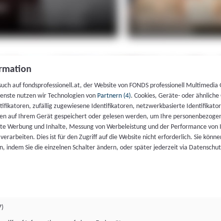
rmation
such auf fondsprofessionell.at, der Website von FONDS professionell Multimedia
ienste nutzen wir Technologien von
Partnern (4)
. Cookies, Geräte- oder ähnliche
entifikatoren, zufällig zugewiesene Identifikatoren, netzwerkbasierte Identifik
en auf Ihrem Gerät gespeichert oder gelesen werden, um Ihre personenbezogen
rte Werbung und Inhalte, Messung von Werbeleistung und der Performance von 
erarbeiten. Dies ist für den Zugriff auf die Website nicht erforderlich. Sie können
, indem Sie die einzelnen Schalter ändern, oder später jederzeit via Datenschu
7)