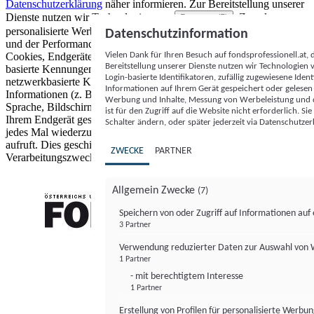
Datenschutzerklärung
näher informieren.
Zur Bereitstellung unserer
Dienste nutzen wir Technologien von
. Zwecke:
Partnern (5)
personalisierte Werbung und Inhalte, Messung von Werbeleistung
Datenschutzinformation
und der Performance von Inhalten sowie Zielgruppenforschung.
Vielen Dank für Ihren Besuch auf fondsprofessionell.at
Cookies, Endgeräte- oder ähnliche Online-Kennungen (z. B. login-
Bereitstellung unserer Dienste nutzen wir Technologien
basierte Kennungen, zufällig generierte Kennungen,
Login-basierte Identifikatoren, zufällig zugewiesene Id
netzwerkbasierte Kennungen) können zusammen mit anderen
Informationen auf Ihrem Gerät gespeichert oder gelese
Informationen (z. B. Browsertyp und Browserinformationen,
Werbung und Inhalte, Messung von Werbeleistung und d
Sprache, Bildschirmgröße, unterstützte Technologien usw.) auf
ist für den Zugriff auf die Website nicht erforderlich. S
Ihrem Endgerät gespeichert oder von dort ausgelesen werden, um es
Schalter ändern, oder später jederzeit via Datenschutzer
jedes Mal wiederzuerkennen, wenn es eine App oder einer Webseite
aufruft. Dies geschieht für einen oder mehrere der hier aufgeführten
ZWECKE
PARTNER
Verarbeitungszwecke.
Allgemein Zwecke
(7)
Speichern von oder Zugriff auf Informationen au
3 Partner
FONDS professionell
Verwendung reduzierter Daten zur Auswahl von
1 Partner
- mit berechtigtem Interesse
1 Partner
Erstellung von Profilen für personalisierte Werbu