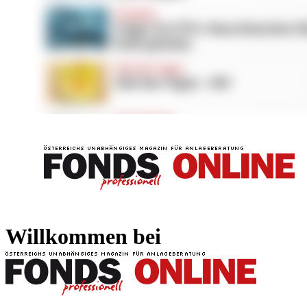
FONDS professionell
FONDS professi
Willkommen bei