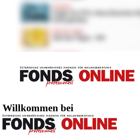
FONDS professionell
FONDS professi
Willkommen bei