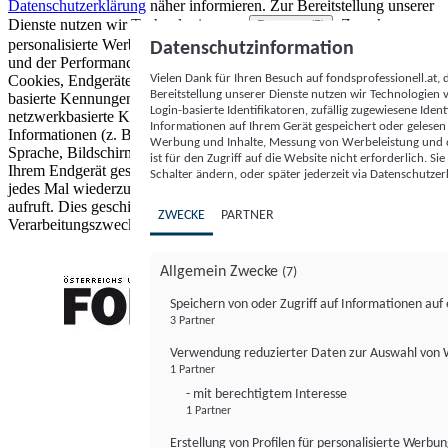
Datenschutzerklärung
näher informieren.
Zur Bereitstellung unserer
Dienste nutzen wir Technologien von
. Zwecke:
Partnern (5)
personalisierte Werbung und Inhalte, Messung von Werbeleistung
Datenschutzinformation
und der Performance von Inhalten sowie Zielgruppenforschung.
Vielen Dank für Ihren Besuch auf fondsprofessionell.at
Cookies, Endgeräte- oder ähnliche Online-Kennungen (z. B. login-
Bereitstellung unserer Dienste nutzen wir Technologien
basierte Kennungen, zufällig generierte Kennungen,
Login-basierte Identifikatoren, zufällig zugewiesene Id
netzwerkbasierte Kennungen) können zusammen mit anderen
Informationen auf Ihrem Gerät gespeichert oder gelese
Informationen (z. B. Browsertyp und Browserinformationen,
Werbung und Inhalte, Messung von Werbeleistung und d
Sprache, Bildschirmgröße, unterstützte Technologien usw.) auf
ist für den Zugriff auf die Website nicht erforderlich. S
Ihrem Endgerät gespeichert oder von dort ausgelesen werden, um es
Schalter ändern, oder später jederzeit via Datenschutzer
jedes Mal wiederzuerkennen, wenn es eine App oder einer Webseite
aufruft. Dies geschieht für einen oder mehrere der hier aufgeführten
ZWECKE
PARTNER
Verarbeitungszwecke.
Allgemein Zwecke
(7)
Speichern von oder Zugriff auf Informationen au
3 Partner
FONDS professionell
Verwendung reduzierter Daten zur Auswahl von
1 Partner
- mit berechtigtem Interesse
1 Partner
Erstellung von Profilen für personalisierte Werbu