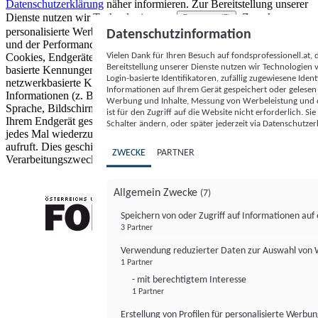
Datenschutzerklärung
näher informieren.
Zur Bereitstellung unserer
Dienste nutzen wir Technologien von
. Zwecke:
Partnern (5)
personalisierte Werbung und Inhalte, Messung von Werbeleistung
Datenschutzinformation
und der Performance von Inhalten sowie Zielgruppenforschung.
Vielen Dank für Ihren Besuch auf fondsprofessionell.at
Cookies, Endgeräte- oder ähnliche Online-Kennungen (z. B. login-
Bereitstellung unserer Dienste nutzen wir Technologien
basierte Kennungen, zufällig generierte Kennungen,
Login-basierte Identifikatoren, zufällig zugewiesene Id
netzwerkbasierte Kennungen) können zusammen mit anderen
Informationen auf Ihrem Gerät gespeichert oder gelese
Informationen (z. B. Browsertyp und Browserinformationen,
Werbung und Inhalte, Messung von Werbeleistung und d
Sprache, Bildschirmgröße, unterstützte Technologien usw.) auf
ist für den Zugriff auf die Website nicht erforderlich. S
Ihrem Endgerät gespeichert oder von dort ausgelesen werden, um es
Schalter ändern, oder später jederzeit via Datenschutzer
jedes Mal wiederzuerkennen, wenn es eine App oder einer Webseite
aufruft. Dies geschieht für einen oder mehrere der hier aufgeführten
ZWECKE
PARTNER
Verarbeitungszwecke.
Allgemein Zwecke
(7)
Speichern von oder Zugriff auf Informationen au
3 Partner
FONDS professionell
Verwendung reduzierter Daten zur Auswahl von
1 Partner
- mit berechtigtem Interesse
1 Partner
Erstellung von Profilen für personalisierte Werbu