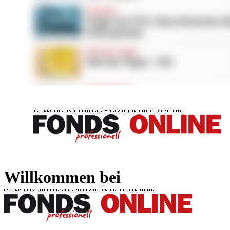
FONDS professionell
FONDS professi
Willkommen bei