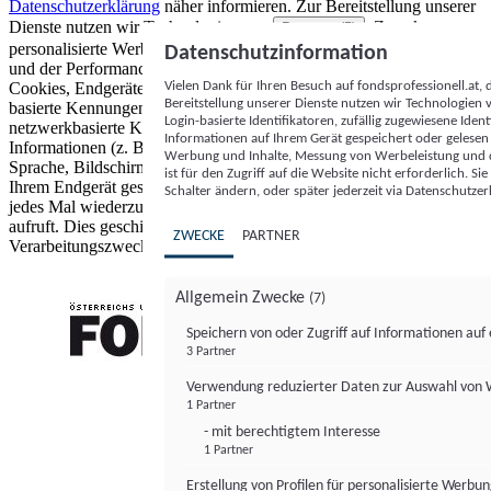
Datenschutzerklärung
näher informieren.
Zur Bereitstellung unserer
Dienste nutzen wir Technologien von
. Zwecke:
Partnern (5)
personalisierte Werbung und Inhalte, Messung von Werbeleistung
Datenschutzinformation
und der Performance von Inhalten sowie Zielgruppenforschung.
Vielen Dank für Ihren Besuch auf fondsprofessionell.at
Cookies, Endgeräte- oder ähnliche Online-Kennungen (z. B. login-
Bereitstellung unserer Dienste nutzen wir Technologien
basierte Kennungen, zufällig generierte Kennungen,
Login-basierte Identifikatoren, zufällig zugewiesene Id
netzwerkbasierte Kennungen) können zusammen mit anderen
Informationen auf Ihrem Gerät gespeichert oder gelese
Informationen (z. B. Browsertyp und Browserinformationen,
Werbung und Inhalte, Messung von Werbeleistung und d
Sprache, Bildschirmgröße, unterstützte Technologien usw.) auf
ist für den Zugriff auf die Website nicht erforderlich. S
Ihrem Endgerät gespeichert oder von dort ausgelesen werden, um es
Schalter ändern, oder später jederzeit via Datenschutzer
jedes Mal wiederzuerkennen, wenn es eine App oder einer Webseite
aufruft. Dies geschieht für einen oder mehrere der hier aufgeführten
ZWECKE
PARTNER
Verarbeitungszwecke.
Allgemein Zwecke
(7)
Speichern von oder Zugriff auf Informationen au
3 Partner
FONDS professionell
Verwendung reduzierter Daten zur Auswahl von
1 Partner
- mit berechtigtem Interesse
1 Partner
Erstellung von Profilen für personalisierte Werbu