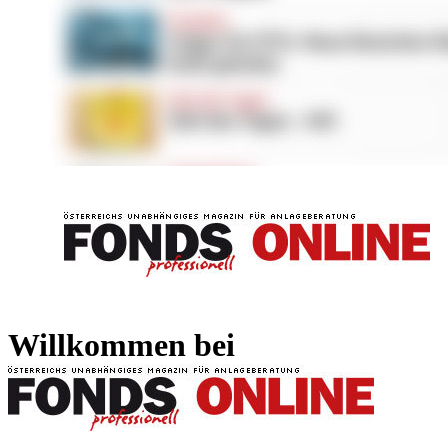
FONDS professionell
FONDS professi
Willkommen bei