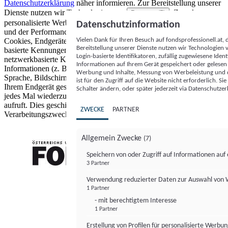
Datenschutzerklärung
näher informieren.
Zur Bereitstellung unserer
Dienste nutzen wir Technologien von
. Zwecke:
Partnern (5)
personalisierte Werbung und Inhalte, Messung von Werbeleistung
Datenschutzinformation
und der Performance von Inhalten sowie Zielgruppenforschung.
Vielen Dank für Ihren Besuch auf fondsprofessionell.at
Cookies, Endgeräte- oder ähnliche Online-Kennungen (z. B. login-
Bereitstellung unserer Dienste nutzen wir Technologien
basierte Kennungen, zufällig generierte Kennungen,
Login-basierte Identifikatoren, zufällig zugewiesene Id
netzwerkbasierte Kennungen) können zusammen mit anderen
Informationen auf Ihrem Gerät gespeichert oder gelese
Informationen (z. B. Browsertyp und Browserinformationen,
Werbung und Inhalte, Messung von Werbeleistung und d
Sprache, Bildschirmgröße, unterstützte Technologien usw.) auf
ist für den Zugriff auf die Website nicht erforderlich. S
Ihrem Endgerät gespeichert oder von dort ausgelesen werden, um es
Schalter ändern, oder später jederzeit via Datenschutzer
jedes Mal wiederzuerkennen, wenn es eine App oder einer Webseite
aufruft. Dies geschieht für einen oder mehrere der hier aufgeführten
ZWECKE
PARTNER
Verarbeitungszwecke.
Allgemein Zwecke
(7)
Speichern von oder Zugriff auf Informationen au
3 Partner
FONDS professionell
Verwendung reduzierter Daten zur Auswahl von
1 Partner
- mit berechtigtem Interesse
1 Partner
Erstellung von Profilen für personalisierte Werbu