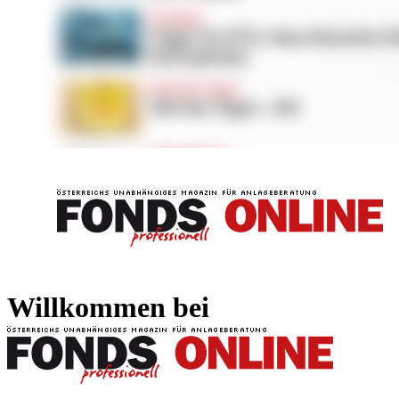
FONDS professionell
FONDS professi
Willkommen bei