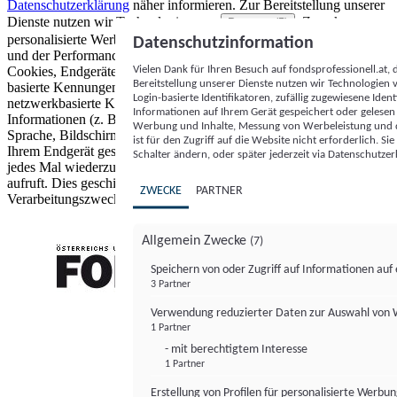
Datenschutzerklärung
näher informieren.
Zur Bereitstellung unserer
Dienste nutzen wir Technologien von
. Zwecke:
Partnern (5)
personalisierte Werbung und Inhalte, Messung von Werbeleistung
Datenschutzinformation
und der Performance von Inhalten sowie Zielgruppenforschung.
Vielen Dank für Ihren Besuch auf fondsprofessionell.at
Cookies, Endgeräte- oder ähnliche Online-Kennungen (z. B. login-
Bereitstellung unserer Dienste nutzen wir Technologien
basierte Kennungen, zufällig generierte Kennungen,
Login-basierte Identifikatoren, zufällig zugewiesene Id
netzwerkbasierte Kennungen) können zusammen mit anderen
Informationen auf Ihrem Gerät gespeichert oder gelese
Informationen (z. B. Browsertyp und Browserinformationen,
Werbung und Inhalte, Messung von Werbeleistung und d
Sprache, Bildschirmgröße, unterstützte Technologien usw.) auf
ist für den Zugriff auf die Website nicht erforderlich. S
Ihrem Endgerät gespeichert oder von dort ausgelesen werden, um es
Schalter ändern, oder später jederzeit via Datenschutzer
jedes Mal wiederzuerkennen, wenn es eine App oder einer Webseite
aufruft. Dies geschieht für einen oder mehrere der hier aufgeführten
ZWECKE
PARTNER
Verarbeitungszwecke.
Allgemein Zwecke
(7)
Speichern von oder Zugriff auf Informationen au
3 Partner
FONDS professionell
Verwendung reduzierter Daten zur Auswahl von
1 Partner
- mit berechtigtem Interesse
1 Partner
Erstellung von Profilen für personalisierte Werbu