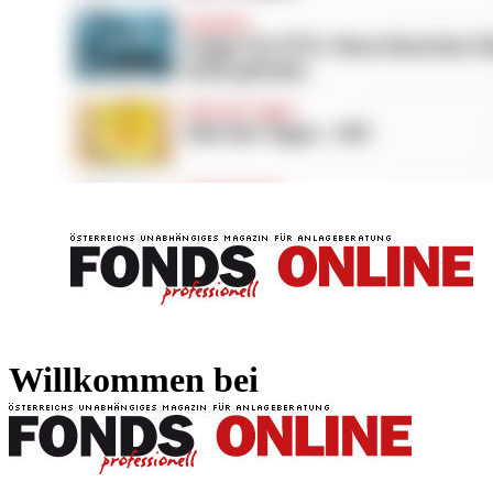
FONDS professionell
FONDS professi
Willkommen bei