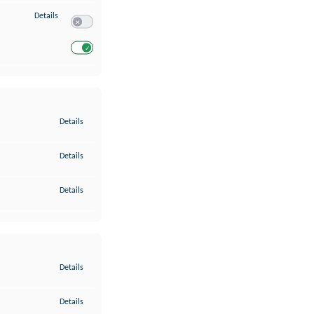
zu Entwicklung und Verbesserung der Angebote
Details
Switch zum Einwilligen bzw. Ablehnen des Dienstes Entwickl
Switch zum Einwilligen bzw. Ablehnen des Dienstes Entwicklu
zu Gewährleistung der Sicherheit, Verhinderung und Aufdeckung v
Details
zu Bereitstellung und Anzeige von Werbung und Inhalten
Details
zu Ihre Entscheidungen zum Datenschutz speichern und übermittel
Details
zu Abgleichung und Kombination von Daten aus unterschiedlichen 
Details
zu Verknüpfung verschiedener Endgeräte
Details