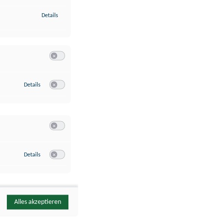
zu Identifikation von Endgeräten anhand automatisch übermittelte
Details
Switch zum Einwilligen bzw. Ablehnen der Kategorie Analyse / 
zu Google Analytics
Details
Switch zum Einwilligen bzw. Ablehnen des Dienstes Google Ana
Switch zum Einwilligen bzw. Ablehnen der Kategorie Sonstige 
zu YouTube
Details
Switch zum Einwilligen bzw. Ablehnen des Dienstes YouTube
Alles akzeptieren