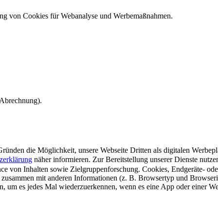
ndung von Cookies für Webanalyse und Werbemaßnahmen.
e Abrechnung).
ünden die Möglichkeit, unsere Webseite Dritten als digitalen Werbeplat
zerklärung
näher informieren.
Zur Bereitstellung unserer Dienste nutz
e von Inhalten sowie Zielgruppenforschung. Cookies, Endgeräte- ode
 zusammen mit anderen Informationen (z. B. Browsertyp und Browserin
n, um es jedes Mal wiederzuerkennen, wenn es eine App oder einer Webs