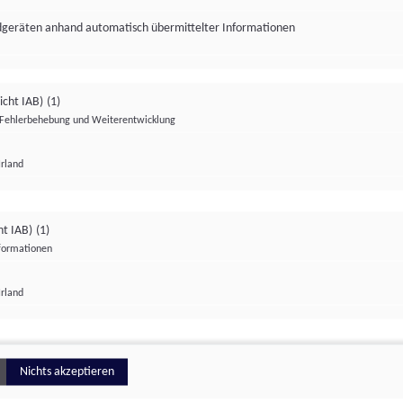
ndgeräten anhand automatisch übermittelter Informationen
icht IAB)
(1)
Fehlerbehebung und Weiterentwicklung
Irland
Impressum
Datenschutzerklärung
Datenschutzeinstellungen
ht IAB)
(1)
nformationen
Irland
ionell
Nichts akzeptieren