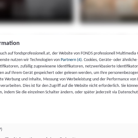
rmation
such auf fondsprofessionell.at, der Website von FONDS professionell Multimedia
ienste nutzen wir Technologien von
Partnern (4)
. Cookies, Geräte- oder ähnliche
entifikatoren, zufällig zugewiesene Identifikatoren, netzwerkbasierte Identifik
en auf Ihrem Gerät gespeichert oder gelesen werden, um Ihre personenbezogen
rte Werbung und Inhalte, Messung von Werbeleistung und der Performance von 
erarbeiten. Dies ist für den Zugriff auf die Website nicht erforderlich. Sie können
, indem Sie die einzelnen Schalter ändern, oder später jederzeit via Datenschu
7)