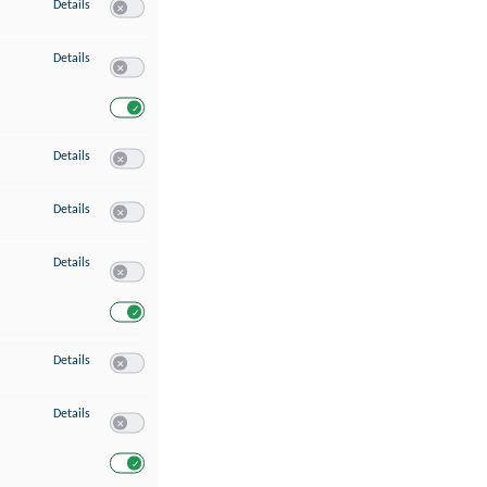
zu Speichern von oder Zugriff auf Informationen auf einem Endgerät
Details
Switch zum Einwilligen bzw. Ablehnen des Dienstes Speichern 
zu Verwendung reduzierter Daten zur Auswahl von Werbeanzeigen
Details
Switch zum Einwilligen bzw. Ablehnen des Dienstes Verwend
Switch zum Einwilligen bzw. Ablehnen des Dienstes Verwendu
zu Erstellung von Profilen für personalisierte Werbung
Details
Switch zum Einwilligen bzw. Ablehnen des Dienstes Erstellung 
zu Verwendung von Profilen zur Auswahl personalisierter Werbung
Details
Switch zum Einwilligen bzw. Ablehnen des Dienstes Verwendun
zu Messung der Werbeleistung
Details
Switch zum Einwilligen bzw. Ablehnen des Dienstes Messung 
Switch zum Einwilligen bzw. Ablehnen des Dienstes Messung d
zu Messung der Performance von Inhalten
Details
Switch zum Einwilligen bzw. Ablehnen des Dienstes Messung 
zu Analyse von Zielgruppen durch Statistiken oder Kombinationen von Dat
Details
Switch zum Einwilligen bzw. Ablehnen des Dienstes Analyse v
Switch zum Einwilligen bzw. Ablehnen des Dienstes Analyse v