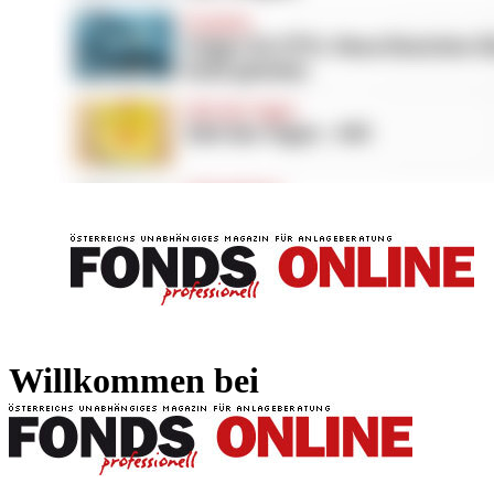
FONDS professionell
FONDS professi
Willkommen bei