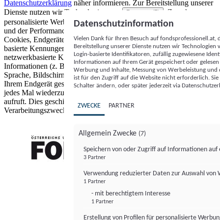
Datenschutzerklärung
näher informieren.
Zur Bereitstellung unserer
Dienste nutzen wir Technologien von
. Zwecke:
Partnern (5)
personalisierte Werbung und Inhalte, Messung von Werbeleistung
Datenschutzinformation
und der Performance von Inhalten sowie Zielgruppenforschung.
Vielen Dank für Ihren Besuch auf fondsprofessionell.at
Cookies, Endgeräte- oder ähnliche Online-Kennungen (z. B. login-
Bereitstellung unserer Dienste nutzen wir Technologien
basierte Kennungen, zufällig generierte Kennungen,
Login-basierte Identifikatoren, zufällig zugewiesene Id
netzwerkbasierte Kennungen) können zusammen mit anderen
Informationen auf Ihrem Gerät gespeichert oder gelese
Informationen (z. B. Browsertyp und Browserinformationen,
Werbung und Inhalte, Messung von Werbeleistung und d
Sprache, Bildschirmgröße, unterstützte Technologien usw.) auf
ist für den Zugriff auf die Website nicht erforderlich. S
Ihrem Endgerät gespeichert oder von dort ausgelesen werden, um es
Schalter ändern, oder später jederzeit via Datenschutzer
jedes Mal wiederzuerkennen, wenn es eine App oder einer Webseite
aufruft. Dies geschieht für einen oder mehrere der hier aufgeführten
ZWECKE
PARTNER
Verarbeitungszwecke.
Allgemein Zwecke
(7)
Speichern von oder Zugriff auf Informationen au
3 Partner
FONDS professionell
Verwendung reduzierter Daten zur Auswahl von
1 Partner
- mit berechtigtem Interesse
1 Partner
Erstellung von Profilen für personalisierte Werbu