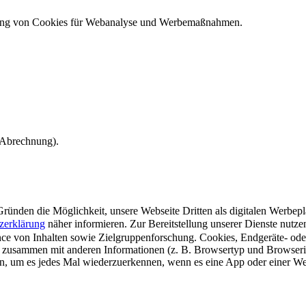
ndung von Cookies für Webanalyse und Werbemaßnahmen.
e Abrechnung).
ünden die Möglichkeit, unsere Webseite Dritten als digitalen Werbeplat
zerklärung
näher informieren.
Zur Bereitstellung unserer Dienste nutz
e von Inhalten sowie Zielgruppenforschung. Cookies, Endgeräte- ode
 zusammen mit anderen Informationen (z. B. Browsertyp und Browserin
n, um es jedes Mal wiederzuerkennen, wenn es eine App oder einer Webs