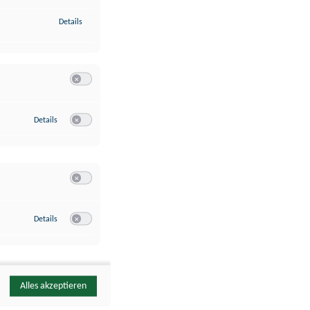
zu Identifikation von Endgeräten anhand automatisch übermittelte
Details
Switch zum Einwilligen bzw. Ablehnen der Kategorie Analyse / 
zu Google Analytics
Details
Switch zum Einwilligen bzw. Ablehnen des Dienstes Google Ana
Switch zum Einwilligen bzw. Ablehnen der Kategorie Sonstige 
zu YouTube
Details
Switch zum Einwilligen bzw. Ablehnen des Dienstes YouTube
Alles akzeptieren