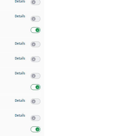
zu Speichern von oder Zugriff auf Informationen auf einem Endgerät
Details
Switch zum Einwilligen bzw. Ablehnen des Dienstes Speichern 
zu Verwendung reduzierter Daten zur Auswahl von Werbeanzeigen
Details
Switch zum Einwilligen bzw. Ablehnen des Dienstes Verwend
Switch zum Einwilligen bzw. Ablehnen des Dienstes Verwendu
zu Erstellung von Profilen für personalisierte Werbung
Details
Switch zum Einwilligen bzw. Ablehnen des Dienstes Erstellung 
zu Verwendung von Profilen zur Auswahl personalisierter Werbung
Details
Switch zum Einwilligen bzw. Ablehnen des Dienstes Verwendun
zu Messung der Werbeleistung
Details
Switch zum Einwilligen bzw. Ablehnen des Dienstes Messung 
Switch zum Einwilligen bzw. Ablehnen des Dienstes Messung d
zu Messung der Performance von Inhalten
Details
Switch zum Einwilligen bzw. Ablehnen des Dienstes Messung 
zu Analyse von Zielgruppen durch Statistiken oder Kombinationen von Dat
Details
Switch zum Einwilligen bzw. Ablehnen des Dienstes Analyse v
Switch zum Einwilligen bzw. Ablehnen des Dienstes Analyse v