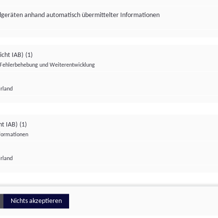
ndgeräten anhand automatisch übermittelter Informationen
icht IAB)
(1)
Fehlerbehebung und Weiterentwicklung
Irland
Impressum
Datenschutzerklärung
Datenschutzeinstellungen
ht IAB)
(1)
nformationen
Irland
ionell
Nichts akzeptieren