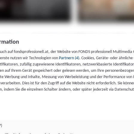
rmation
such auf fondsprofessionell.at, der Website von FONDS professionell Multimedia
ienste nutzen wir Technologien von
Partnern (4)
. Cookies, Geräte- oder ähnliche
entifikatoren, zufällig zugewiesene Identifikatoren, netzwerkbasierte Identifik
en auf Ihrem Gerät gespeichert oder gelesen werden, um Ihre personenbezogen
rte Werbung und Inhalte, Messung von Werbeleistung und der Performance von 
erarbeiten. Dies ist für den Zugriff auf die Website nicht erforderlich. Sie können
, indem Sie die einzelnen Schalter ändern, oder später jederzeit via Datenschu
7)