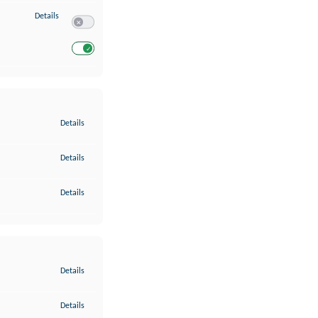
zu Entwicklung und Verbesserung der Angebote
Details
Switch zum Einwilligen bzw. Ablehnen des Dienstes Entwickl
Switch zum Einwilligen bzw. Ablehnen des Dienstes Entwicklu
zu Gewährleistung der Sicherheit, Verhinderung und Aufdeckung v
Details
zu Bereitstellung und Anzeige von Werbung und Inhalten
Details
zu Ihre Entscheidungen zum Datenschutz speichern und übermittel
Details
zu Abgleichung und Kombination von Daten aus unterschiedlichen 
Details
zu Verknüpfung verschiedener Endgeräte
Details