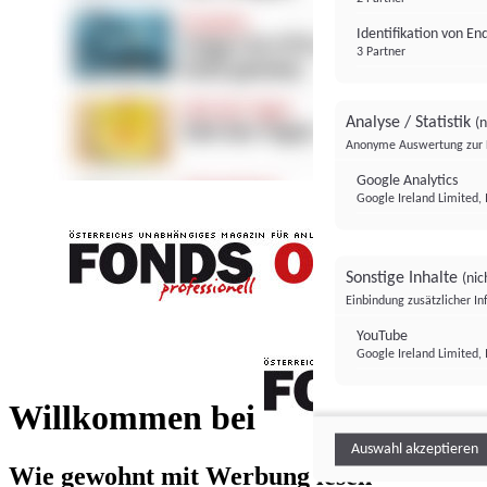
Identifikation von E
3 Partner
Analyse / Statistik
(n
Anonyme Auswertung zur 
Google Analytics
Google Ireland Limited, 
Sonstige Inhalte
(nic
Einbindung zusätzlicher I
FONDS professionell
YouTube
Google Ireland Limited, 
FONDS profess
Willkommen bei
Auswahl akzeptieren
Wie gewohnt mit Werbung lesen