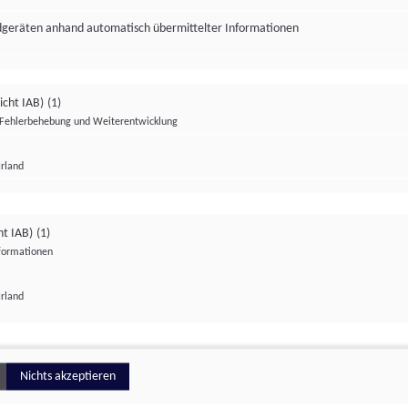
ndgeräten anhand automatisch übermittelter Informationen
icht IAB)
(1)
Fehlerbehebung und Weiterentwicklung
Irland
Impressum
Datenschutzerklärung
Datenschutzeinstellungen
ht IAB)
(1)
nformationen
Irland
ionell
Nichts akzeptieren