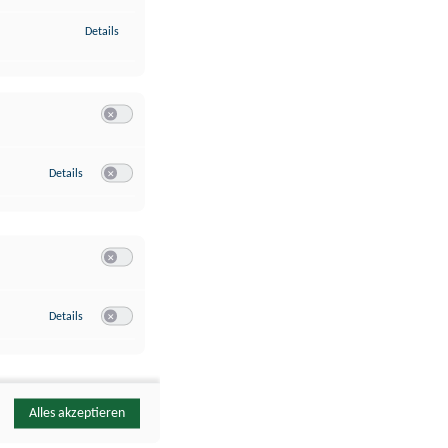
zu Identifikation von Endgeräten anhand automatisch übermittelte
Details
Switch zum Einwilligen bzw. Ablehnen der Kategorie Analyse / 
zu Google Analytics
Details
Switch zum Einwilligen bzw. Ablehnen des Dienstes Google Ana
Switch zum Einwilligen bzw. Ablehnen der Kategorie Sonstige 
zu YouTube
Details
Switch zum Einwilligen bzw. Ablehnen des Dienstes YouTube
Alles akzeptieren