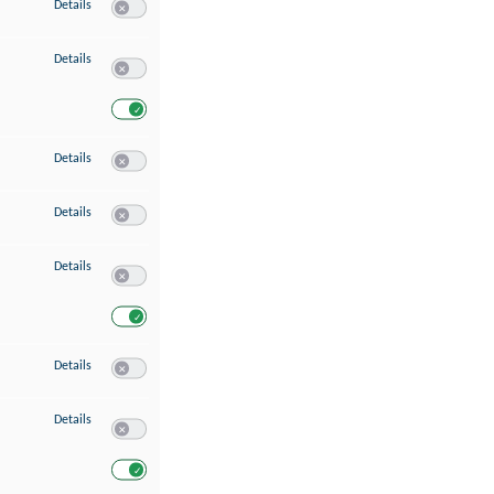
zu Speichern von oder Zugriff auf Informationen auf einem Endgerät
Details
Switch zum Einwilligen bzw. Ablehnen des Dienstes Speichern 
zu Verwendung reduzierter Daten zur Auswahl von Werbeanzeigen
Details
Switch zum Einwilligen bzw. Ablehnen des Dienstes Verwend
Switch zum Einwilligen bzw. Ablehnen des Dienstes Verwendu
zu Erstellung von Profilen für personalisierte Werbung
Details
Switch zum Einwilligen bzw. Ablehnen des Dienstes Erstellung 
zu Verwendung von Profilen zur Auswahl personalisierter Werbung
Details
Switch zum Einwilligen bzw. Ablehnen des Dienstes Verwendun
zu Messung der Werbeleistung
Details
Switch zum Einwilligen bzw. Ablehnen des Dienstes Messung 
Switch zum Einwilligen bzw. Ablehnen des Dienstes Messung d
zu Messung der Performance von Inhalten
Details
Switch zum Einwilligen bzw. Ablehnen des Dienstes Messung 
zu Analyse von Zielgruppen durch Statistiken oder Kombinationen von Dat
Details
Switch zum Einwilligen bzw. Ablehnen des Dienstes Analyse v
Switch zum Einwilligen bzw. Ablehnen des Dienstes Analyse v