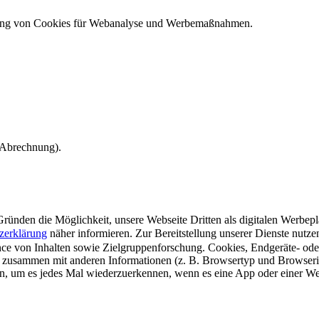
ndung von Cookies für Webanalyse und Werbemaßnahmen.
e Abrechnung).
ünden die Möglichkeit, unsere Webseite Dritten als digitalen Werbeplat
zerklärung
näher informieren.
Zur Bereitstellung unserer Dienste nutz
e von Inhalten sowie Zielgruppenforschung. Cookies, Endgeräte- ode
 zusammen mit anderen Informationen (z. B. Browsertyp und Browserin
n, um es jedes Mal wiederzuerkennen, wenn es eine App oder einer Webs