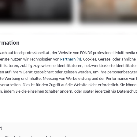
rmation
such auf fondsprofessionell.at, der Website von FONDS professionell Multimedia
ienste nutzen wir Technologien von
Partnern (4)
. Cookies, Geräte- oder ähnliche
entifikatoren, zufällig zugewiesene Identifikatoren, netzwerkbasierte Identifik
en auf Ihrem Gerät gespeichert oder gelesen werden, um Ihre personenbezogen
rte Werbung und Inhalte, Messung von Werbeleistung und der Performance von 
erarbeiten. Dies ist für den Zugriff auf die Website nicht erforderlich. Sie können
, indem Sie die einzelnen Schalter ändern, oder später jederzeit via Datenschu
7)