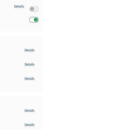
zu Entwicklung und Verbesserung der Angebote
Details
Switch zum Einwilligen bzw. Ablehnen des Dienstes Entwickl
Switch zum Einwilligen bzw. Ablehnen des Dienstes Entwicklu
zu Gewährleistung der Sicherheit, Verhinderung und Aufdeckung v
Details
zu Bereitstellung und Anzeige von Werbung und Inhalten
Details
zu Ihre Entscheidungen zum Datenschutz speichern und übermittel
Details
zu Abgleichung und Kombination von Daten aus unterschiedlichen 
Details
zu Verknüpfung verschiedener Endgeräte
Details