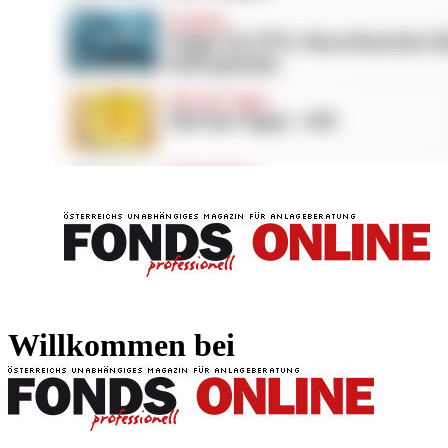
FONDS professionell
FONDS professi
Willkommen bei