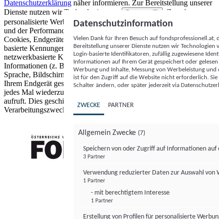
Datenschutzerklärung
näher informieren.
Zur Bereitstellung unserer
Dienste nutzen wir Technologien von
. Zwecke:
Partnern (5)
personalisierte Werbung und Inhalte, Messung von Werbeleistung
Datenschutzinformation
und der Performance von Inhalten sowie Zielgruppenforschung.
Vielen Dank für Ihren Besuch auf fondsprofessionell.at
Cookies, Endgeräte- oder ähnliche Online-Kennungen (z. B. login-
Bereitstellung unserer Dienste nutzen wir Technologien
basierte Kennungen, zufällig generierte Kennungen,
Login-basierte Identifikatoren, zufällig zugewiesene Id
netzwerkbasierte Kennungen) können zusammen mit anderen
Informationen auf Ihrem Gerät gespeichert oder gelese
Informationen (z. B. Browsertyp und Browserinformationen,
Werbung und Inhalte, Messung von Werbeleistung und d
Sprache, Bildschirmgröße, unterstützte Technologien usw.) auf
ist für den Zugriff auf die Website nicht erforderlich. S
Ihrem Endgerät gespeichert oder von dort ausgelesen werden, um es
Schalter ändern, oder später jederzeit via Datenschutzer
jedes Mal wiederzuerkennen, wenn es eine App oder einer Webseite
aufruft. Dies geschieht für einen oder mehrere der hier aufgeführten
ZWECKE
PARTNER
Verarbeitungszwecke.
Allgemein Zwecke
(7)
Speichern von oder Zugriff auf Informationen au
3 Partner
FONDS professionell
Verwendung reduzierter Daten zur Auswahl von
1 Partner
- mit berechtigtem Interesse
1 Partner
Erstellung von Profilen für personalisierte Werbu