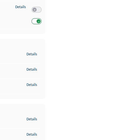
zu Entwicklung und Verbesserung der Angebote
Details
Switch zum Einwilligen bzw. Ablehnen des Dienstes Entwickl
Switch zum Einwilligen bzw. Ablehnen des Dienstes Entwicklu
zu Gewährleistung der Sicherheit, Verhinderung und Aufdeckung v
Details
zu Bereitstellung und Anzeige von Werbung und Inhalten
Details
zu Ihre Entscheidungen zum Datenschutz speichern und übermittel
Details
zu Abgleichung und Kombination von Daten aus unterschiedlichen 
Details
zu Verknüpfung verschiedener Endgeräte
Details