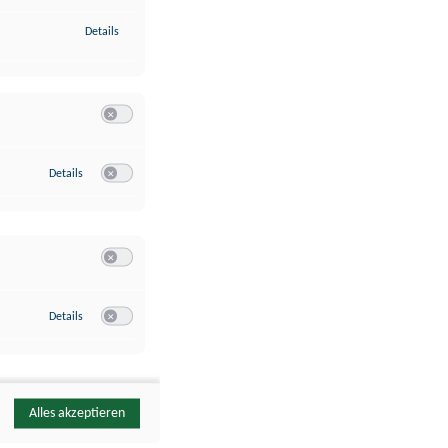
zu Identifikation von Endgeräten anhand automatisch übermittelte
Details
Switch zum Einwilligen bzw. Ablehnen der Kategorie Analyse / 
zu Google Analytics
Details
Switch zum Einwilligen bzw. Ablehnen des Dienstes Google Ana
Switch zum Einwilligen bzw. Ablehnen der Kategorie Sonstige 
zu YouTube
Details
Switch zum Einwilligen bzw. Ablehnen des Dienstes YouTube
Alles akzeptieren