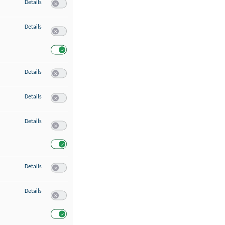
zu Speichern von oder Zugriff auf Informationen auf einem Endgerät
Details
Switch zum Einwilligen bzw. Ablehnen des Dienstes Speichern 
zu Verwendung reduzierter Daten zur Auswahl von Werbeanzeigen
Details
Switch zum Einwilligen bzw. Ablehnen des Dienstes Verwend
Switch zum Einwilligen bzw. Ablehnen des Dienstes Verwendu
zu Erstellung von Profilen für personalisierte Werbung
Details
Switch zum Einwilligen bzw. Ablehnen des Dienstes Erstellung 
zu Verwendung von Profilen zur Auswahl personalisierter Werbung
Details
Switch zum Einwilligen bzw. Ablehnen des Dienstes Verwendun
zu Messung der Werbeleistung
Details
Switch zum Einwilligen bzw. Ablehnen des Dienstes Messung 
Switch zum Einwilligen bzw. Ablehnen des Dienstes Messung d
zu Messung der Performance von Inhalten
Details
Switch zum Einwilligen bzw. Ablehnen des Dienstes Messung 
zu Analyse von Zielgruppen durch Statistiken oder Kombinationen von Dat
Details
Switch zum Einwilligen bzw. Ablehnen des Dienstes Analyse v
Switch zum Einwilligen bzw. Ablehnen des Dienstes Analyse v