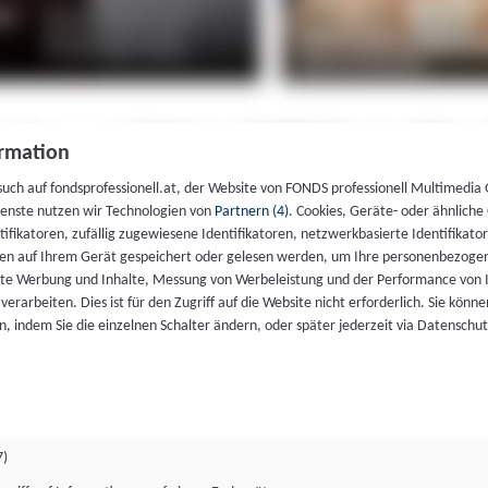
rmation
such auf fondsprofessionell.at, der Website von FONDS professionell Multimedia
ienste nutzen wir Technologien von
Partnern (4)
. Cookies, Geräte- oder ähnliche
entifikatoren, zufällig zugewiesene Identifikatoren, netzwerkbasierte Identifik
en auf Ihrem Gerät gespeichert oder gelesen werden, um Ihre personenbezogen
rte Werbung und Inhalte, Messung von Werbeleistung und der Performance von 
erarbeiten. Dies ist für den Zugriff auf die Website nicht erforderlich. Sie können
, indem Sie die einzelnen Schalter ändern, oder später jederzeit via Datenschu
7)