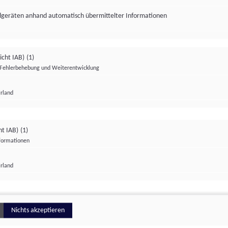
ndgeräten anhand automatisch übermittelter Informationen
icht IAB)
(1)
Fehlerbehebung und Weiterentwicklung
Irland
Impressum
Datenschutzerklärung
Datenschutzeinstellungen
ht IAB)
(1)
nformationen
Irland
ionell
Nichts akzeptieren