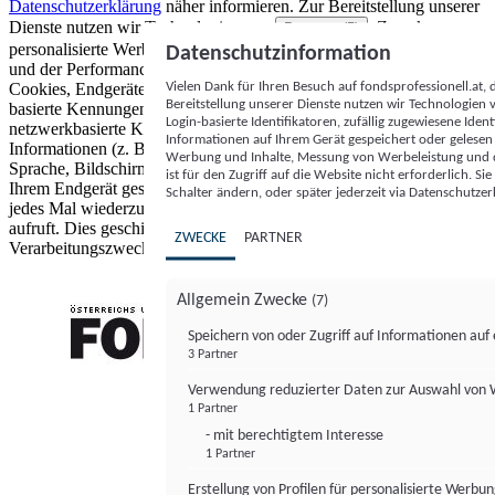
Datenschutzerklärung
näher informieren.
Zur Bereitstellung unserer
Dienste nutzen wir Technologien von
. Zwecke:
Partnern (5)
personalisierte Werbung und Inhalte, Messung von Werbeleistung
Datenschutzinformation
und der Performance von Inhalten sowie Zielgruppenforschung.
Vielen Dank für Ihren Besuch auf fondsprofessionell.at
Cookies, Endgeräte- oder ähnliche Online-Kennungen (z. B. login-
Bereitstellung unserer Dienste nutzen wir Technologien
basierte Kennungen, zufällig generierte Kennungen,
Login-basierte Identifikatoren, zufällig zugewiesene Id
netzwerkbasierte Kennungen) können zusammen mit anderen
Informationen auf Ihrem Gerät gespeichert oder gelese
Informationen (z. B. Browsertyp und Browserinformationen,
Werbung und Inhalte, Messung von Werbeleistung und d
Sprache, Bildschirmgröße, unterstützte Technologien usw.) auf
ist für den Zugriff auf die Website nicht erforderlich. S
Ihrem Endgerät gespeichert oder von dort ausgelesen werden, um es
Schalter ändern, oder später jederzeit via Datenschutzer
jedes Mal wiederzuerkennen, wenn es eine App oder einer Webseite
aufruft. Dies geschieht für einen oder mehrere der hier aufgeführten
ZWECKE
PARTNER
Verarbeitungszwecke.
Allgemein Zwecke
(7)
Speichern von oder Zugriff auf Informationen au
3 Partner
FONDS professionell
Verwendung reduzierter Daten zur Auswahl von
1 Partner
- mit berechtigtem Interesse
1 Partner
Erstellung von Profilen für personalisierte Werbu