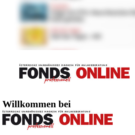
FONDS professionell
FONDS professi
Willkommen bei