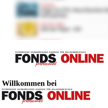
FONDS professionell
FONDS professi
Willkommen bei