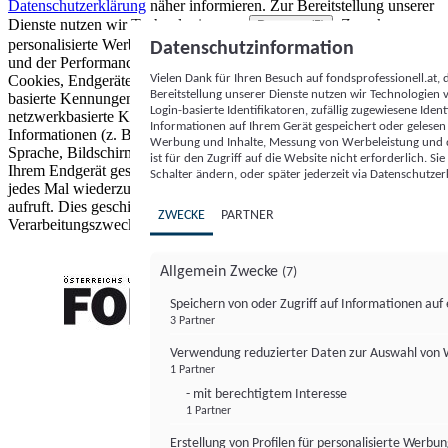
Datenschutzerklärung
näher informieren.
Zur Bereitstellung unserer
Dienste nutzen wir Technologien von
. Zwecke:
Partnern (5)
personalisierte Werbung und Inhalte, Messung von Werbeleistung
Datenschutzinformation
und der Performance von Inhalten sowie Zielgruppenforschung.
Vielen Dank für Ihren Besuch auf fondsprofessionell.at
Cookies, Endgeräte- oder ähnliche Online-Kennungen (z. B. login-
Bereitstellung unserer Dienste nutzen wir Technologien
basierte Kennungen, zufällig generierte Kennungen,
Login-basierte Identifikatoren, zufällig zugewiesene Id
netzwerkbasierte Kennungen) können zusammen mit anderen
Informationen auf Ihrem Gerät gespeichert oder gelese
Informationen (z. B. Browsertyp und Browserinformationen,
Werbung und Inhalte, Messung von Werbeleistung und d
Sprache, Bildschirmgröße, unterstützte Technologien usw.) auf
ist für den Zugriff auf die Website nicht erforderlich. S
Ihrem Endgerät gespeichert oder von dort ausgelesen werden, um es
Schalter ändern, oder später jederzeit via Datenschutzer
jedes Mal wiederzuerkennen, wenn es eine App oder einer Webseite
aufruft. Dies geschieht für einen oder mehrere der hier aufgeführten
ZWECKE
PARTNER
Verarbeitungszwecke.
Allgemein Zwecke
(7)
Speichern von oder Zugriff auf Informationen au
3 Partner
FONDS professionell
Verwendung reduzierter Daten zur Auswahl von
1 Partner
- mit berechtigtem Interesse
1 Partner
Erstellung von Profilen für personalisierte Werbu