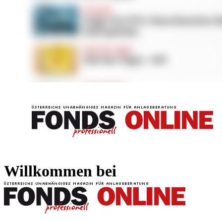
FONDS professionell
FONDS professi
Willkommen bei