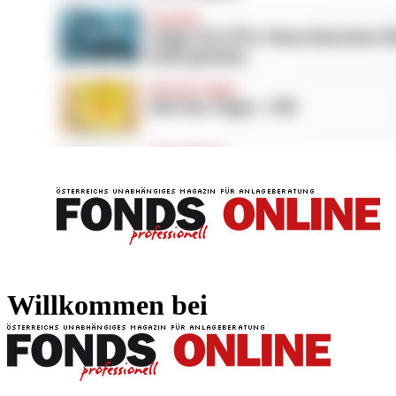
FONDS professionell
FONDS professi
Willkommen bei