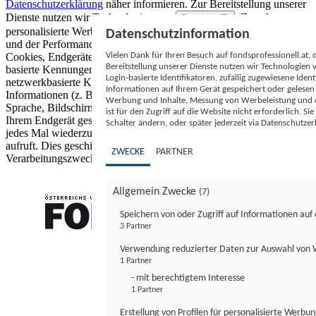
Datenschutzerklärung
näher informieren.
Zur Bereitstellung unserer
Dienste nutzen wir Technologien von
. Zwecke:
Partnern (5)
personalisierte Werbung und Inhalte, Messung von Werbeleistung
Datenschutzinformation
und der Performance von Inhalten sowie Zielgruppenforschung.
Vielen Dank für Ihren Besuch auf fondsprofessionell.at
Cookies, Endgeräte- oder ähnliche Online-Kennungen (z. B. login-
Bereitstellung unserer Dienste nutzen wir Technologien
basierte Kennungen, zufällig generierte Kennungen,
Login-basierte Identifikatoren, zufällig zugewiesene Id
netzwerkbasierte Kennungen) können zusammen mit anderen
Informationen auf Ihrem Gerät gespeichert oder gelese
Informationen (z. B. Browsertyp und Browserinformationen,
Werbung und Inhalte, Messung von Werbeleistung und d
Sprache, Bildschirmgröße, unterstützte Technologien usw.) auf
ist für den Zugriff auf die Website nicht erforderlich. S
Ihrem Endgerät gespeichert oder von dort ausgelesen werden, um es
Schalter ändern, oder später jederzeit via Datenschutzer
jedes Mal wiederzuerkennen, wenn es eine App oder einer Webseite
aufruft. Dies geschieht für einen oder mehrere der hier aufgeführten
ZWECKE
PARTNER
Verarbeitungszwecke.
Allgemein Zwecke
(7)
Speichern von oder Zugriff auf Informationen au
3 Partner
FONDS professionell
Verwendung reduzierter Daten zur Auswahl von
1 Partner
- mit berechtigtem Interesse
1 Partner
Erstellung von Profilen für personalisierte Werbu