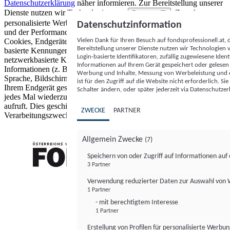
Datenschutzerklärung
näher informieren.
Zur Bereitstellung unserer
Dienste nutzen wir Technologien von
. Zwecke:
Partnern (5)
personalisierte Werbung und Inhalte, Messung von Werbeleistung
Datenschutzinformation
und der Performance von Inhalten sowie Zielgruppenforschung.
Vielen Dank für Ihren Besuch auf fondsprofessionell.at
Cookies, Endgeräte- oder ähnliche Online-Kennungen (z. B. login-
Bereitstellung unserer Dienste nutzen wir Technologien
basierte Kennungen, zufällig generierte Kennungen,
Login-basierte Identifikatoren, zufällig zugewiesene Id
netzwerkbasierte Kennungen) können zusammen mit anderen
Informationen auf Ihrem Gerät gespeichert oder gelese
Informationen (z. B. Browsertyp und Browserinformationen,
Werbung und Inhalte, Messung von Werbeleistung und d
Sprache, Bildschirmgröße, unterstützte Technologien usw.) auf
ist für den Zugriff auf die Website nicht erforderlich. S
Ihrem Endgerät gespeichert oder von dort ausgelesen werden, um es
Schalter ändern, oder später jederzeit via Datenschutzer
jedes Mal wiederzuerkennen, wenn es eine App oder einer Webseite
aufruft. Dies geschieht für einen oder mehrere der hier aufgeführten
ZWECKE
PARTNER
Verarbeitungszwecke.
Allgemein Zwecke
(7)
Speichern von oder Zugriff auf Informationen au
3 Partner
FONDS professionell
Verwendung reduzierter Daten zur Auswahl von
1 Partner
- mit berechtigtem Interesse
1 Partner
Erstellung von Profilen für personalisierte Werbu