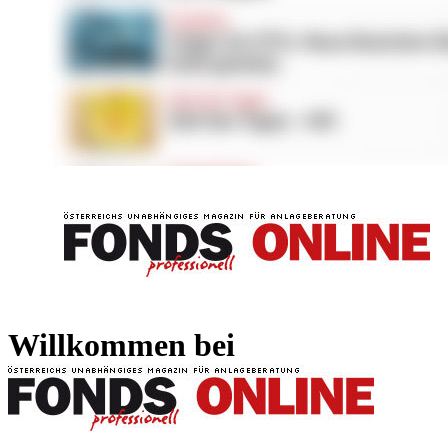
FONDS professionell
FONDS professi
Willkommen bei