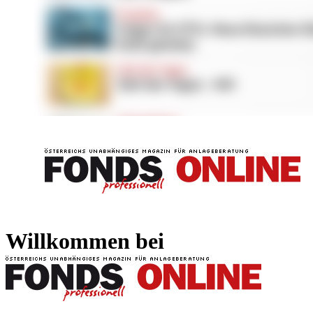
FONDS professionell
FONDS professi
Willkommen bei