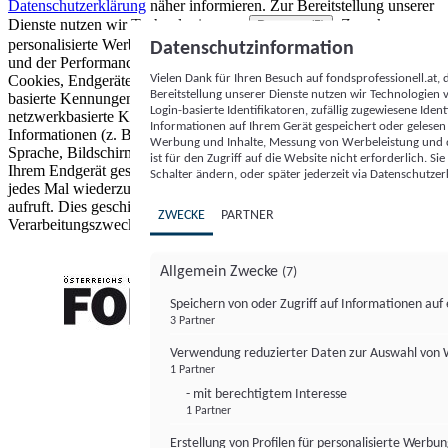
Datenschutzerklärung
näher informieren.
Zur Bereitstellung unserer
Dienste nutzen wir Technologien von
. Zwecke:
Partnern (5)
personalisierte Werbung und Inhalte, Messung von Werbeleistung
Datenschutzinformation
und der Performance von Inhalten sowie Zielgruppenforschung.
Vielen Dank für Ihren Besuch auf fondsprofessionell.at
Cookies, Endgeräte- oder ähnliche Online-Kennungen (z. B. login-
Bereitstellung unserer Dienste nutzen wir Technologien
basierte Kennungen, zufällig generierte Kennungen,
Login-basierte Identifikatoren, zufällig zugewiesene Id
netzwerkbasierte Kennungen) können zusammen mit anderen
Informationen auf Ihrem Gerät gespeichert oder gelese
Informationen (z. B. Browsertyp und Browserinformationen,
Werbung und Inhalte, Messung von Werbeleistung und d
Sprache, Bildschirmgröße, unterstützte Technologien usw.) auf
ist für den Zugriff auf die Website nicht erforderlich. S
Ihrem Endgerät gespeichert oder von dort ausgelesen werden, um es
Schalter ändern, oder später jederzeit via Datenschutzer
jedes Mal wiederzuerkennen, wenn es eine App oder einer Webseite
aufruft. Dies geschieht für einen oder mehrere der hier aufgeführten
ZWECKE
PARTNER
Verarbeitungszwecke.
Allgemein Zwecke
(7)
Speichern von oder Zugriff auf Informationen au
3 Partner
FONDS professionell
Verwendung reduzierter Daten zur Auswahl von
1 Partner
- mit berechtigtem Interesse
1 Partner
Erstellung von Profilen für personalisierte Werbu