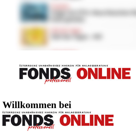
FONDS professionell
FONDS professi
Willkommen bei