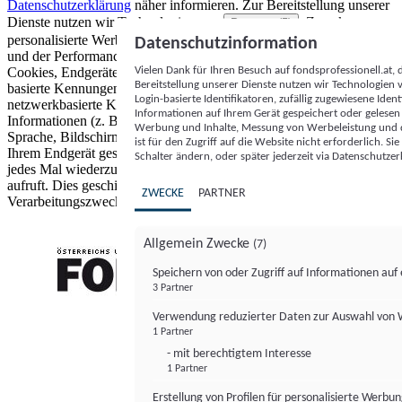
Datenschutzerklärung
näher informieren.
Zur Bereitstellung unserer
Dienste nutzen wir Technologien von
. Zwecke:
Partnern (5)
personalisierte Werbung und Inhalte, Messung von Werbeleistung
Datenschutzinformation
und der Performance von Inhalten sowie Zielgruppenforschung.
Vielen Dank für Ihren Besuch auf fondsprofessionell.at
Cookies, Endgeräte- oder ähnliche Online-Kennungen (z. B. login-
Bereitstellung unserer Dienste nutzen wir Technologien
basierte Kennungen, zufällig generierte Kennungen,
Login-basierte Identifikatoren, zufällig zugewiesene Id
netzwerkbasierte Kennungen) können zusammen mit anderen
Informationen auf Ihrem Gerät gespeichert oder gelese
Informationen (z. B. Browsertyp und Browserinformationen,
Werbung und Inhalte, Messung von Werbeleistung und d
Sprache, Bildschirmgröße, unterstützte Technologien usw.) auf
ist für den Zugriff auf die Website nicht erforderlich. S
Ihrem Endgerät gespeichert oder von dort ausgelesen werden, um es
Schalter ändern, oder später jederzeit via Datenschutzer
jedes Mal wiederzuerkennen, wenn es eine App oder einer Webseite
aufruft. Dies geschieht für einen oder mehrere der hier aufgeführten
ZWECKE
PARTNER
Verarbeitungszwecke.
Allgemein Zwecke
(7)
Speichern von oder Zugriff auf Informationen au
3 Partner
FONDS professionell
Verwendung reduzierter Daten zur Auswahl von
1 Partner
- mit berechtigtem Interesse
1 Partner
Erstellung von Profilen für personalisierte Werbu