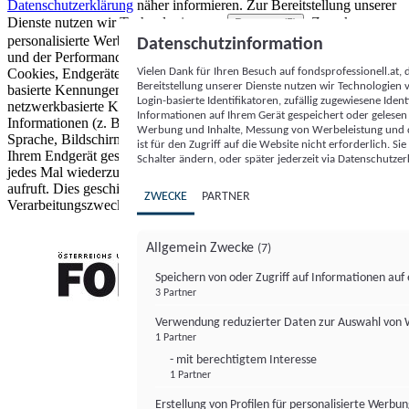
Datenschutzerklärung
näher informieren.
Zur Bereitstellung unserer
Dienste nutzen wir Technologien von
. Zwecke:
Partnern (5)
personalisierte Werbung und Inhalte, Messung von Werbeleistung
Datenschutzinformation
und der Performance von Inhalten sowie Zielgruppenforschung.
Vielen Dank für Ihren Besuch auf fondsprofessionell.at
Cookies, Endgeräte- oder ähnliche Online-Kennungen (z. B. login-
Bereitstellung unserer Dienste nutzen wir Technologien
basierte Kennungen, zufällig generierte Kennungen,
Login-basierte Identifikatoren, zufällig zugewiesene Id
netzwerkbasierte Kennungen) können zusammen mit anderen
Informationen auf Ihrem Gerät gespeichert oder gelese
Informationen (z. B. Browsertyp und Browserinformationen,
Werbung und Inhalte, Messung von Werbeleistung und d
Sprache, Bildschirmgröße, unterstützte Technologien usw.) auf
ist für den Zugriff auf die Website nicht erforderlich. S
Ihrem Endgerät gespeichert oder von dort ausgelesen werden, um es
Schalter ändern, oder später jederzeit via Datenschutzer
jedes Mal wiederzuerkennen, wenn es eine App oder einer Webseite
aufruft. Dies geschieht für einen oder mehrere der hier aufgeführten
ZWECKE
PARTNER
Verarbeitungszwecke.
Allgemein Zwecke
(7)
Speichern von oder Zugriff auf Informationen au
3 Partner
FONDS professionell
Verwendung reduzierter Daten zur Auswahl von
1 Partner
- mit berechtigtem Interesse
1 Partner
Erstellung von Profilen für personalisierte Werbu