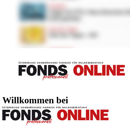
FONDS professionell
FONDS professi
Willkommen bei