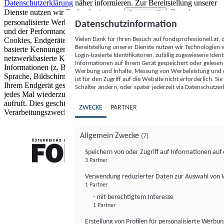
Datenschutzerklärung
näher informieren.
Zur Bereitstellung unserer
Dienste nutzen wir Technologien von
. Zwecke:
Partnern (5)
personalisierte Werbung und Inhalte, Messung von Werbeleistung
Datenschutzinformation
und der Performance von Inhalten sowie Zielgruppenforschung.
Vielen Dank für Ihren Besuch auf fondsprofessionell.at
Cookies, Endgeräte- oder ähnliche Online-Kennungen (z. B. login-
Bereitstellung unserer Dienste nutzen wir Technologien
basierte Kennungen, zufällig generierte Kennungen,
Login-basierte Identifikatoren, zufällig zugewiesene Id
netzwerkbasierte Kennungen) können zusammen mit anderen
Informationen auf Ihrem Gerät gespeichert oder gelese
Informationen (z. B. Browsertyp und Browserinformationen,
Werbung und Inhalte, Messung von Werbeleistung und d
Sprache, Bildschirmgröße, unterstützte Technologien usw.) auf
ist für den Zugriff auf die Website nicht erforderlich. S
Ihrem Endgerät gespeichert oder von dort ausgelesen werden, um es
Schalter ändern, oder später jederzeit via Datenschutzer
jedes Mal wiederzuerkennen, wenn es eine App oder einer Webseite
aufruft. Dies geschieht für einen oder mehrere der hier aufgeführten
ZWECKE
PARTNER
Verarbeitungszwecke.
Allgemein Zwecke
(7)
Speichern von oder Zugriff auf Informationen au
3 Partner
FONDS professionell
Verwendung reduzierter Daten zur Auswahl von
1 Partner
- mit berechtigtem Interesse
1 Partner
Erstellung von Profilen für personalisierte Werbu