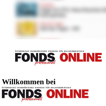
FONDS professionell
FONDS professi
Willkommen bei