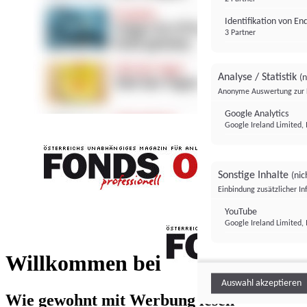
Identifikation von E
3 Partner
Analyse / Statistik
(n
Anonyme Auswertung zur 
Google Analytics
Google Ireland Limited, 
Sonstige Inhalte
(nic
Einbindung zusätzlicher I
FONDS professionell
YouTube
Google Ireland Limited, 
FONDS profess
Willkommen bei
Auswahl akzeptieren
Wie gewohnt mit Werbung lesen