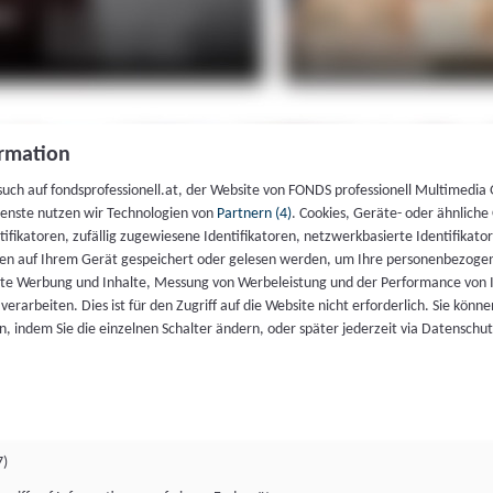
rmation
such auf fondsprofessionell.at, der Website von FONDS professionell Multimedia
ienste nutzen wir Technologien von
Partnern (4)
. Cookies, Geräte- oder ähnliche
entifikatoren, zufällig zugewiesene Identifikatoren, netzwerkbasierte Identifik
en auf Ihrem Gerät gespeichert oder gelesen werden, um Ihre personenbezogen
rte Werbung und Inhalte, Messung von Werbeleistung und der Performance von 
erarbeiten. Dies ist für den Zugriff auf die Website nicht erforderlich. Sie können
, indem Sie die einzelnen Schalter ändern, oder später jederzeit via Datenschu
7)