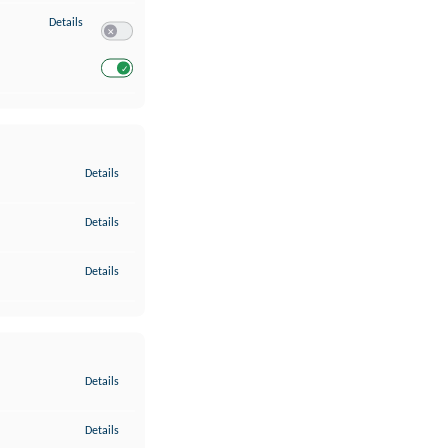
zu Entwicklung und Verbesserung der Angebote
Details
Switch zum Einwilligen bzw. Ablehnen des Dienstes Entwickl
Switch zum Einwilligen bzw. Ablehnen des Dienstes Entwicklu
zu Gewährleistung der Sicherheit, Verhinderung und Aufdeckung v
Details
zu Bereitstellung und Anzeige von Werbung und Inhalten
Details
zu Ihre Entscheidungen zum Datenschutz speichern und übermittel
Details
zu Abgleichung und Kombination von Daten aus unterschiedlichen 
Details
zu Verknüpfung verschiedener Endgeräte
Details