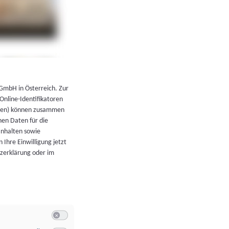
←
Zurück zur Übersicht
 GmbH in Österreich. Zur
 Online-Identifikatoren
atoren) können zusammen
en Daten für die
Inhalten sowie
 Ihre Einwilligung jetzt
tzerklärung oder im
Switch zum Einwilligen bzw. Ablehnen der Kategorie Allgeme