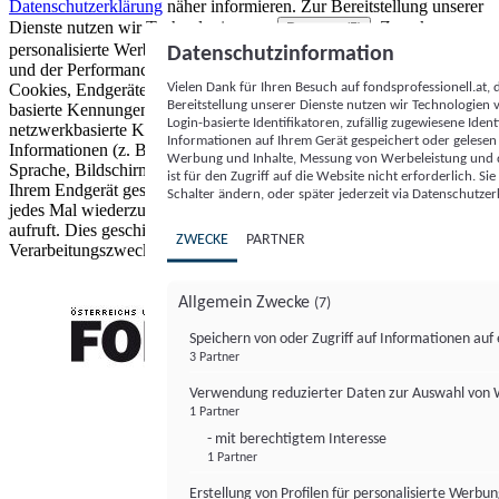
Datenschutzerklärung
näher informieren.
Zur Bereitstellung unserer
Dienste nutzen wir Technologien von
. Zwecke:
Partnern (5)
personalisierte Werbung und Inhalte, Messung von Werbeleistung
Datenschutzinformation
und der Performance von Inhalten sowie Zielgruppenforschung.
Vielen Dank für Ihren Besuch auf fondsprofessionell.at
Cookies, Endgeräte- oder ähnliche Online-Kennungen (z. B. login-
Bereitstellung unserer Dienste nutzen wir Technologien
basierte Kennungen, zufällig generierte Kennungen,
Login-basierte Identifikatoren, zufällig zugewiesene Id
netzwerkbasierte Kennungen) können zusammen mit anderen
Informationen auf Ihrem Gerät gespeichert oder gelese
Informationen (z. B. Browsertyp und Browserinformationen,
Werbung und Inhalte, Messung von Werbeleistung und d
Sprache, Bildschirmgröße, unterstützte Technologien usw.) auf
ist für den Zugriff auf die Website nicht erforderlich. S
Ihrem Endgerät gespeichert oder von dort ausgelesen werden, um es
Schalter ändern, oder später jederzeit via Datenschutzer
jedes Mal wiederzuerkennen, wenn es eine App oder einer Webseite
aufruft. Dies geschieht für einen oder mehrere der hier aufgeführten
ZWECKE
PARTNER
Verarbeitungszwecke.
Allgemein Zwecke
(7)
Speichern von oder Zugriff auf Informationen au
3 Partner
FONDS professionell
Verwendung reduzierter Daten zur Auswahl von
1 Partner
- mit berechtigtem Interesse
1 Partner
Erstellung von Profilen für personalisierte Werbu