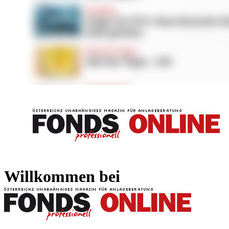
FONDS professionell
FONDS professi
Willkommen bei