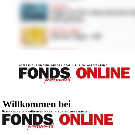
FONDS professionell
FONDS professi
Willkommen bei