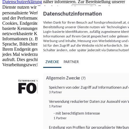
Datenschutzerklärung
näher informieren.
Zur Bereitstellung unserer
Dienste nutzen wir Technologien von
. Zwecke:
Partnern (5)
personalisierte Werbung und Inhalte, Messung von Werbeleistung
Datenschutzinformation
und der Performance von Inhalten sowie Zielgruppenforschung.
Vielen Dank für Ihren Besuch auf fondsprofessionell.at
Cookies, Endgeräte- oder ähnliche Online-Kennungen (z. B. login-
Bereitstellung unserer Dienste nutzen wir Technologien
basierte Kennungen, zufällig generierte Kennungen,
Login-basierte Identifikatoren, zufällig zugewiesene Id
netzwerkbasierte Kennungen) können zusammen mit anderen
Informationen auf Ihrem Gerät gespeichert oder gelese
Informationen (z. B. Browsertyp und Browserinformationen,
Werbung und Inhalte, Messung von Werbeleistung und d
Sprache, Bildschirmgröße, unterstützte Technologien usw.) auf
ist für den Zugriff auf die Website nicht erforderlich. S
Ihrem Endgerät gespeichert oder von dort ausgelesen werden, um es
Schalter ändern, oder später jederzeit via Datenschutzer
jedes Mal wiederzuerkennen, wenn es eine App oder einer Webseite
aufruft. Dies geschieht für einen oder mehrere der hier aufgeführten
ZWECKE
PARTNER
Verarbeitungszwecke.
Allgemein Zwecke
(7)
Speichern von oder Zugriff auf Informationen au
3 Partner
FONDS professionell
Verwendung reduzierter Daten zur Auswahl von
1 Partner
- mit berechtigtem Interesse
1 Partner
Erstellung von Profilen für personalisierte Werbu